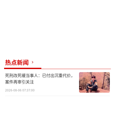
传江1968年出生，毕业于大庆石油学院，深耕
石油和煤炭化工领域多年，曾在国家能源集
团、中国神华煤制油化工有限公司、荆门石油
化工总厂等企业任职。
2020年，张传江先后担任国家能源集团宁
夏煤业有限责任公司董事长、法定代表人，以
及中国大唐集团有限公司副总经理、党组成
热点新闻
员。中国大唐集团有限公司创立于2002年，是
直属于中央的特大型能源企业，注册资本金370
死刑改死缓当事人：已付出沉重代价，
亿元，业务涵盖电力、煤炭煤化工、金融、环
案件再审引关注
保、商贸物流和新兴产业，旗下拥有5家上市公
2026-08-06 07:37:00
司及42家区域公司和专业公司。
（责任编辑：乔娇 TT
0002）