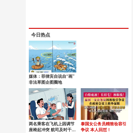
今日热点
媒体：菲律宾自说自“画”
非法草图企图圈地
两名乘客在飞机上因调节
泰国女公务员精致妆容引
座椅起冲突 航司及时干预
争议 本人回怼！