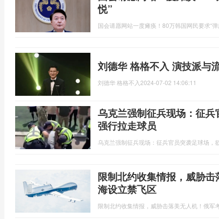
悦”
国会请愿网站一度瘫痪！80万韩国网民要求“弹
刘德华 格格不入 演技派与
刘德华 格格不入
2024-07-02 14:06:11
乌克兰强制征兵现场：征兵
强行拉走球员
乌克兰强制征兵现场：征兵官员突袭足球场，
限制北约收集情报，威胁击
海设立禁飞区
限制北约收集情报，威胁击落美无人机！俄军