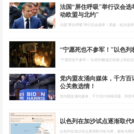
法国“屏住呼吸”举行议会选
动欧盟与北约”
法国“屏住呼吸”举行议会选举！美媒：此次选举
“宁愿死也不参军！”以色
“宁愿死也不参军！”以色列极端正统派上街抗
党内盟友涌向媒体，千方百
公关救选情！
党内盟友涌向媒体，千方百计转移话题，拜登
以色列在加沙试点逐渐取代
以色列在加沙试点逐渐取代哈马斯，被哈马斯