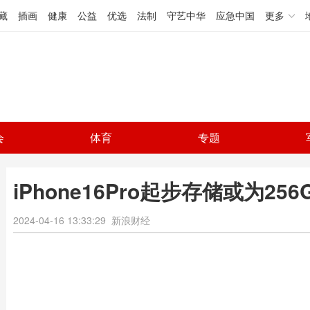
藏
插画
健康
公益
优选
法制
守艺中华
应急中国
更多
会
体育
专题
iPhone16Pro起步存储或为25
2024-04-16 13:33:29
新浪财经