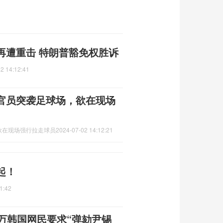
再遭重击 特朗普豁免权胜诉
2 14:12:41
官员突袭足球场，欲在现场
欲在现场强行拉走球员
2024-07-02 14:12:21
起！
1:42
万韩国网民要求“弹劾尹锡