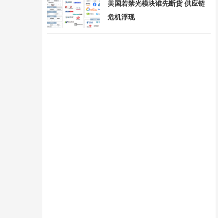
美国若禁光模块谁先断货 供应链
危机浮现