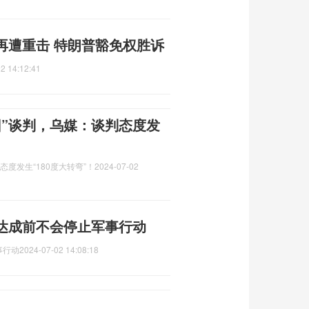
再遭重击 特朗普豁免权胜诉
2 14:12:41
回”谈判，乌媒：谈判态度发
度发生“180度大转弯”！
2024-07-02
达成前不会停止军事行动
事行动
2024-07-02 14:08:18