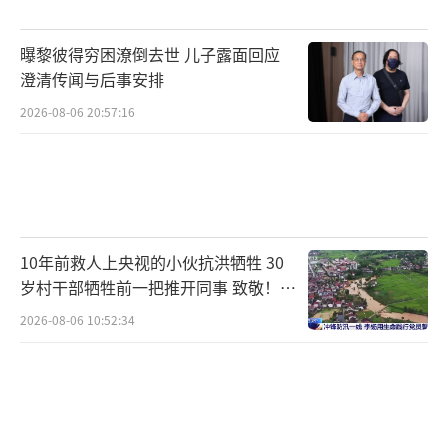
曝黎彼得穷困潦倒去世 儿子露面回应
澄清传闻与后事安排
2026-08-06 20:57:16
10年前救人上央视的小伙抗洪牺牲 30
岁村干部牺牲前一把推开同事 致敬！送
别！
2026-08-06 10:52:34