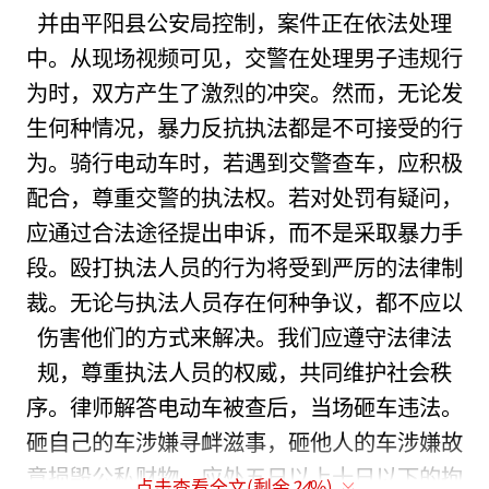
并由平阳县公安局控制，案件正在依法处理
中。从现场视频可见，交警在处理男子违规行
为时，双方产生了激烈的冲突。然而，无论发
生何种情况，暴力反抗执法都是不可接受的行
为。骑行电动车时，若遇到交警查车，应积极
配合，尊重交警的执法权。若对处罚有疑问，
应通过合法途径提出申诉，而不是采取暴力手
段。殴打执法人员的行为将受到严厉的法律制
裁。无论与执法人员存在何种争议，都不应以
伤害他们的方式来解决。我们应遵守法律法
规，尊重执法人员的权威，共同维护社会秩
序。律师解答电动车被查后，当场砸车违法。
砸自己的车涉嫌寻衅滋事，砸他人的车涉嫌故
意损毁公私财物，应处五日以上十日以下的拘
点击查看全文(剩余
24
%)