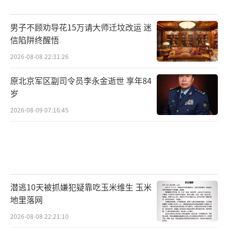
男子不顾劝导花15万请大师迁坟改运 迷
信陷阱终醒悟
2026-08-08 22:31:26
原北京军区副司令员李永金逝世 享年84
岁
2026-08-09 07:16:45
潜逃10天被抓嫌犯疑靠吃玉米维生 玉米
地里落网
2026-08-08 22:21:10