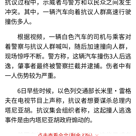
抗议过程中，示威者与警方和以民众之间发生
冲突。其中，一辆汽车向着抗议人群高速行驶
撞伤多人。
根据视频，一辆白色汽车的司机与乘客对
着警察与抗议人群喊叫，随后加速撞向人群，
现场惊呼不断。警方称，这辆汽车撞伤3人后逃
逸，肇事者最终被警察拦截并逮捕。伤者中有
一人伤势较为严重。
6日早些时候，以色列交通部长米里·雷格
夫在电视节目上声称，抗议者想要谋杀总理内
塔尼亚胡。抗议集会组织者称，这起撞人逃逸
事件是由内塔尼亚胡政府煽动的。
美国有线电视新闻网报道称，这些示威者
点击查看全文(剩余
37
%)