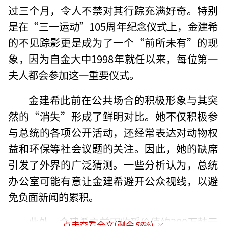
过三个月，令人不禁对其行踪充满好奇。特别
是在“三一运动”105周年纪念仪式上，金建希
的不见踪影更是成为了一个“前所未有”的现
象，因为自金大中1998年就任以来，每位第一
夫人都会参加这一重要仪式。
金建希此前在公共场合的积极形象与其突
然的“消失”形成了鲜明对比。她不仅积极参
与总统的各项公开活动，还经常表达对动物权
益和环保等社会议题的关注。因此，她的缺席
引发了外界的广泛猜测。一些分析认为，总统
办公室可能有意让金建希避开公众视线，以避
免负面新闻的累积。
此外，金建希之前因收受价值约300万韩元
点击查看全文(剩余
58
%)