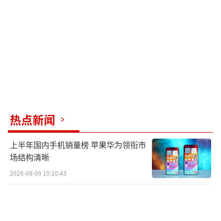
得调查机构许可的情况下出国；另一位总统办
公室市民社会首秘黄相武，则因在午餐会上对
批评政府的记者发表不当言论而引发争议。这
些事件不仅加深了与国民力量党的裂痕，也给
即将到来的选举蒙上了阴影。
在金建希的“失踪”和尹锡悦政府面临的
种种挑战中，韩国政治似乎陷入了一场未有定
热点新闻
论的混战。随着选举的日益临近，公众对于金
上半年国内手机销量榜 苹果华为领衔市
建希的下落、政府的稳定性以及国民力量党的
场结构清晰
未来，持续保持着高度的关注。
（责任编辑：张佳
2026-08-09 10:10:43
鑫）