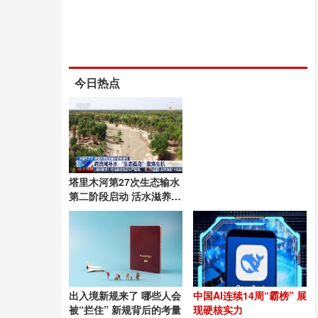
今日热点
塔里木河第27次生态输水
第二阶段启动 活水滋养绿
洲
出入境新规来了 哪些人会
中国AI连续14周“霸榜” 展
被“拦住” 新规背后的考量
现硬核实力