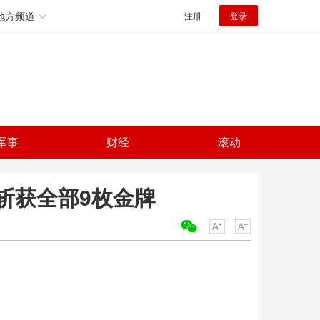
地方频道
注册
登录
军事
财经
滚动
斩获全部9枚金牌
关键词：