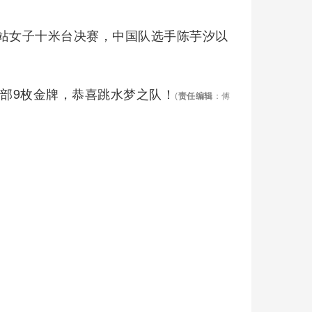
尔站女子十米台决赛，中国队选手陈芋汐以
。
全部9枚金牌，恭喜跳水梦之队！
(
责任编辑
：傅