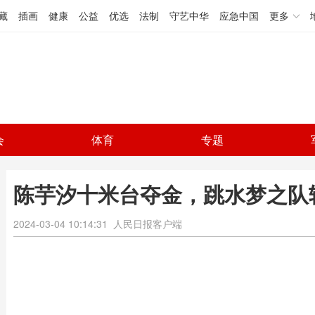
藏
插画
健康
公益
优选
法制
守艺中华
应急中国
更多
会
体育
专题
陈芋汐十米台夺金，跳水梦之队
2024-03-04 10:14:31
人民日报客户端