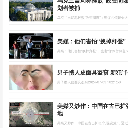
乌克兰当局称挫败“政变阴
划者被捕
乌克兰当局称挫败“政变阴谋”：密谋占领议会
美媒：他们害怕“换掉拜登”
美媒：他们害怕“换掉拜登”，也害怕“保留拜登”
男子携人皮面具盗窃 新犯
男子携人皮面具盗窃
2024-07-03 10:21:50
美媒又炒作：中国在古巴扩
地
美媒又炒作：中国在古巴扩张“间谍设施”，逼