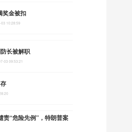
满奖金被扣
-03 10:28:59
副防长被解职
7-03 09:53:21
内存
28:20
谴责“危险先例”，特朗普案