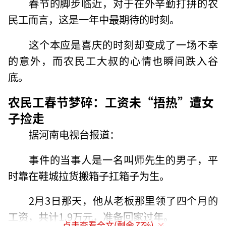
春节的脚步临近，对于在外辛勤打拼的农
民工而言，这是一年中最期待的时刻。
这个本应是喜庆的时刻却变成了一场不幸
的意外，而农民工大叔的心情也瞬间跌入谷
底。
农民工春节梦碎：工资未“捂热”遭女
子捡走
据河南电视台报道：
事件的当事人是一名叫师先生的男子，平
时靠在鞋城拉货搬箱子扛箱子为生。
2月3日那天，他从老板那里领了四个月的
工资，共计1.9万元，准备回家过年。
点击查看全文(剩余
77
%)