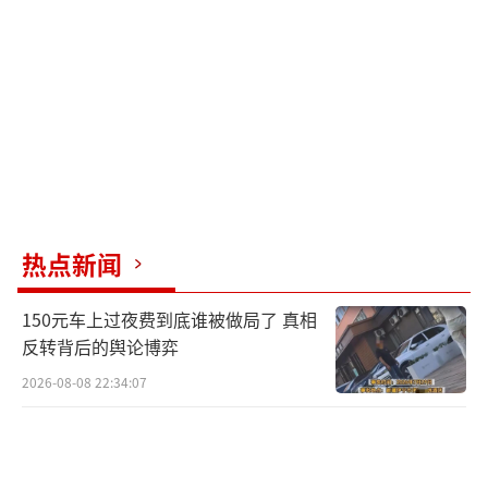
当时很疼，但也不敢喊，因为他看到对面
有两名女士在笑他，他觉得很丢人。他也不好
意思扭头，就站起来就走了。
这时他并未意识到，自己兜里的工资已经
在摔倒的瞬间掉了出来。
等到他走了一段路回过头才惊愕地发现工
资的钱已经不见了。
热点新闻
他吓了一跳，赶紧跑回去找，可惜始终没
150元车上过夜费到底谁被做局了 真相
有找到。
反转背后的舆论博弈
2026-08-08 22:34:07
这场突如其来的摔跤，像是命运对大叔的
捉弄，让他的希望化为泡影。