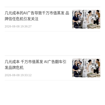
年货没了，这下连回家的路费都没了。那
是他扛了四个月箱子的血汗钱啊！
几元成本的AI广告导致千万市值蒸发 品
牌信任危机引发关注
通过调取监控，捡钱的居然是刚刚嘲笑过
他的两名女子。
2026-08-08 19:36:27
监控录像清晰地展现了这一切，两名女子
一开始就发现大叔钱掉了出来，但是并没有做
出任何提醒举动，看到师先生离开，一名女士
马上转身回来把钱捡走了。
几元成本 千万市值蒸发 AI广告翻车引
发品牌危机
通过监控发现两名女子在捡完钱后，又到
2026-08-08 19:33:12
京广路国际鞋城三楼买了一双鞋。
但是询问了附近商户，都没有找到两名女
子，无奈之下，大叔选择了报警。希望警方能