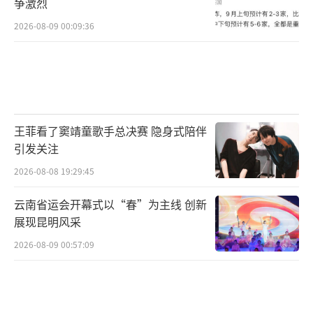
争激烈
钱还给师先生。
2026-08-09 00:09:36
这件事在网上引起了轩然大波，网友们纷
纷留言，表达了对捡到钱的女子的愤怒。
也希望这件事能够尽快得到圆满的解决，
让师先生能够安心地回家过年。
（责任编辑：杨靖）
王菲看了窦靖童歌手总决赛 隐身式陪伴
引发关注
2026-08-08 19:29:45
云南省运会开幕式以“春”为主线 创新
展现昆明风采
2026-08-09 00:57:09