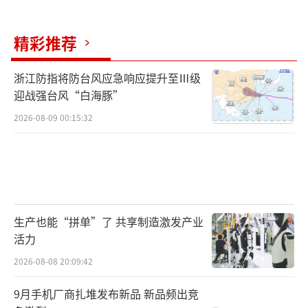
够帮助他，找回他的钱。
他只求求两名女子，把钱还给他，不要让
精彩推荐
他的过年变成过劫。
浙江防指将防台风应急响应提升至Ⅲ级
两名女子不知道他的钱是多么的来之不
迎战强台风“白海豚”
易，如果有一点良心，就应该把钱还给他，不
2026-08-09 00:15:32
要让他的生活一片黑暗。
大叔报警后，郑州市二七区福华街派出所
的民警立即展开了调查。
生产也能“拼单”了 共享制造激发产业
民警表示，他们已经掌握了捡到钱的女子
活力
的身份信息，正在全力追查她的下落。民警表
2026-08-08 20:09:42
示，他们对这件事非常重视，也非常同情师先
9月手机厂商扎堆发布新品 新品频出竞
生的遭遇。他们会尽快找到那个女子，让她把