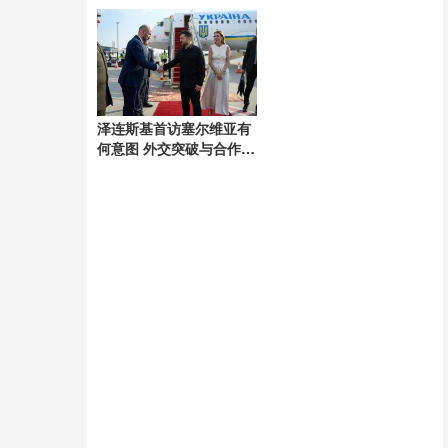
剧
泽连斯基首访塞尔维亚有
何意图 外交突破与合作信
号