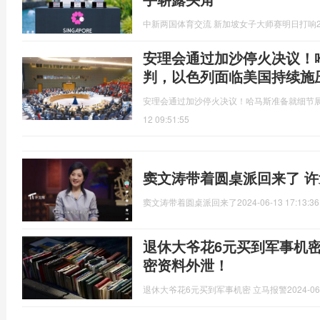
中新两国体育交流 新加坡女子大师赛明日打响
安理会通过加沙停火决议！
判，以色列面临美国持续施
安理会通过加沙停火决议！哈马斯准备就细节
12 09:51:55
窦文涛带着圆桌派回来了 
窦文涛带着圆桌派回来了
2024-06-13 17:13:36
退休大爷花6元买到军事机
密资料外泄！
退休大爷花6元买到军事机密 立马报警
2024-06