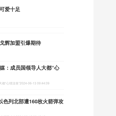
权可爱十足
许戈辉加盟引爆期待
英媒：成员国领导人大都“心
都“心情沮丧”
2024-06-13 09:44:09
列北部遭160枚火​​箭弹攻