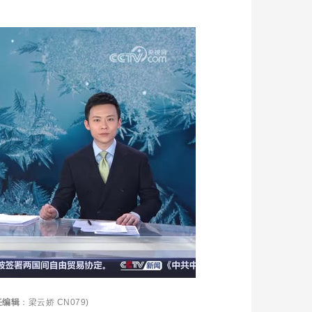
任编辑
：梁云娇 CN079)