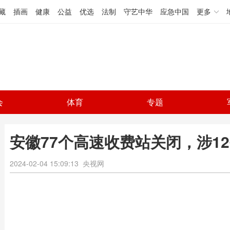
藏
插画
健康
公益
优选
法制
守艺中华
应急中国
更多
会
体育
专题
安徽77个高速收费站关闭，涉1
2024-02-04 15:09:13
央视网