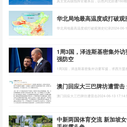
真主党高级指挥官被杀后，以色列北部遭160枚火
华北局地最高温度或打破观测
华北局地最高温度或打破观测史纪录
2024-06-1
1周3国，泽连斯基密集外
强防空
1周3国，泽连斯基密集外访要军援，求西方盟
澳门回应大三巴牌坊遭雷击
澳门回应大三巴牌坊遭雷击
2024-06-13 17:14:
中新两国体育交流 新加坡女
手崭露头角