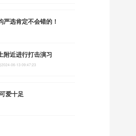
昀严选肯定不会错的！
土附近进行打击演习
习
2024-06-13 09:47:23
权可爱十足