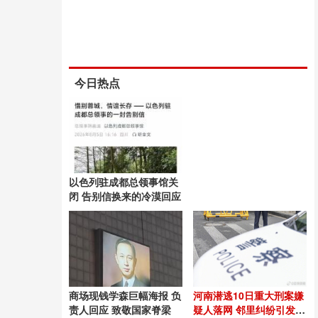
今日热点
以色列驻成都总领事馆关
闭 告别信换来的冷漠回应
商场现钱学森巨幅海报 负
河南潜逃10日重大刑案嫌
责人回应 致敬国家脊梁
疑人落网 邻里纠纷引发悲