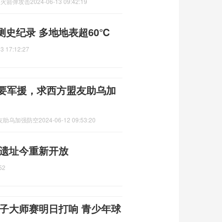
​​箭弹攻击
2024-06-13 09:42:19
史纪录 多地地表超60℃
3 17:12:27
访要军援，求西方盟友助乌加
友助乌加强防空
2024-06-12 09:53:20
 遗址今重新开放
52
子大师赛明日打响 青少年球