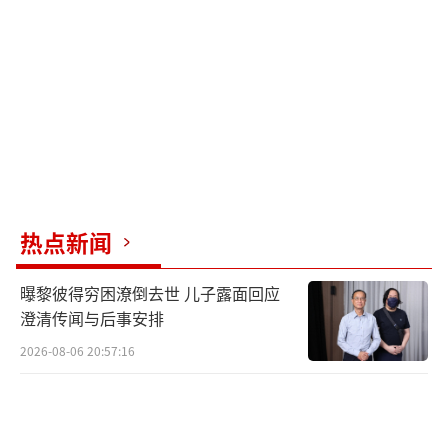
热点新闻
曝黎彼得穷困潦倒去世 儿子露面回应
澄清传闻与后事安排
2026-08-06 20:57:16