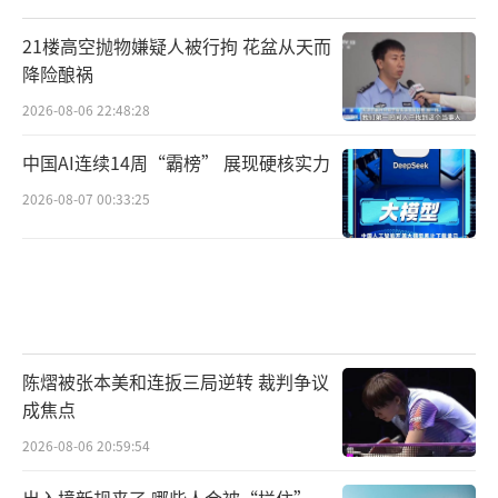
21楼高空抛物嫌疑人被行拘 花盆从天而
降险酿祸
2026-08-06 22:48:28
中国AI连续14周“霸榜” 展现硬核实力
2026-08-07 00:33:25
陈熠被张本美和连扳三局逆转 裁判争议
成焦点
2026-08-06 20:59:54
出入境新规来了 哪些人会被“拦住”