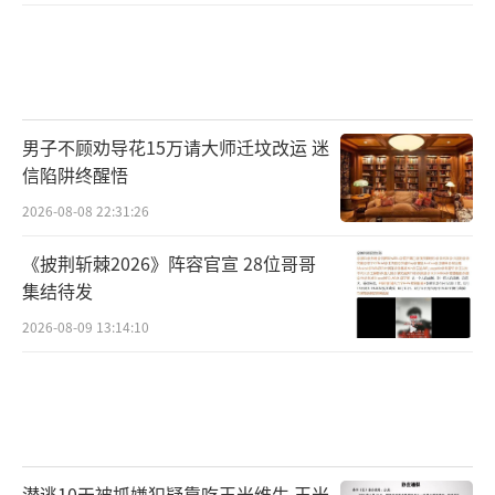
男子不顾劝导花15万请大师迁坟改运 迷
信陷阱终醒悟
2026-08-08 22:31:26
《披荆斩棘2026》阵容官宣 28位哥哥
集结待发
2026-08-09 13:14:10
潜逃10天被抓嫌犯疑靠吃玉米维生 玉米