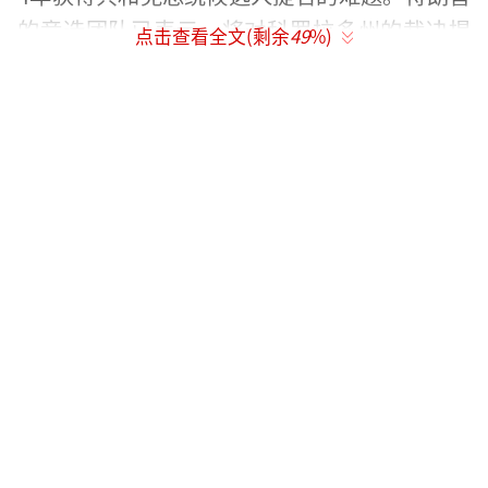
的竞选团队已表示，将对科罗拉多州的裁决提
点击查看全文(剩余
49
%)
出上诉，并请求暂缓执行这一裁决。
在最新的《经济学人》/YouGov联合进行
的民调中，如果2024年美国总统选举当下举
行，53%的18至29岁登记选民表示支持拜登，
而24%表示支持特朗普。
加州副州长埃莱尼·库纳拉基斯已要求研
究所有合法选项，以剔除特朗普从加州2024年
总统初选的名单中。库纳拉基斯敦促州务卿雪
莉·韦伯迅速就特朗普的参选资格做出决定，
并提到科罗拉多州的裁决可以成为加州类似决
定的基础。