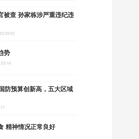
官被查 孙家栋涉严重违纪违
22:29:52
趋势
:23:16
全球国防预算创新高，五大区域
:17
食 精神情况正常良好