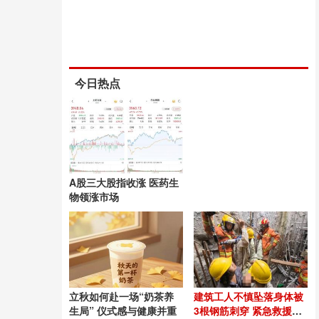
今日热点
A股三大股指收涨 医药生
物领涨市场
立秋如何赴一场“奶茶养
建筑工人不慎坠落身体被
生局” 仪式感与健康并重
3根钢筋刺穿 紧急救援成