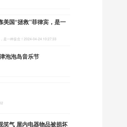
靠美国“拯救”菲律宾，是一
宾，是一种妄念！
2024-04-24 10:27:33
天津泡泡岛音乐节
02
现笑气 屋内电器物品被损坏