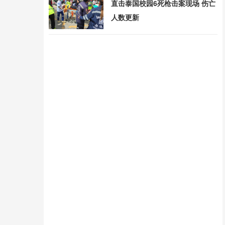
直击泰国校园6死枪击案现场 伤亡
人数更新