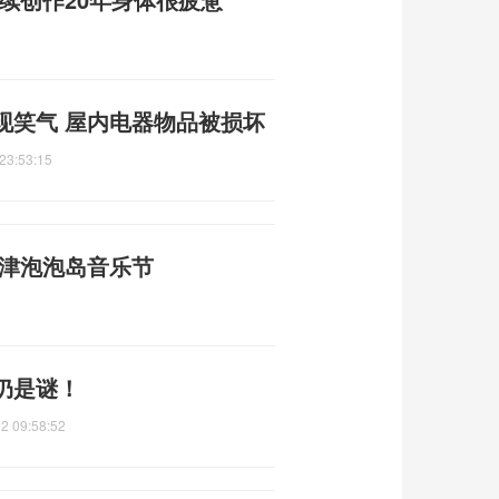
现笑气 屋内电器物品被损坏
23:53:15
天津泡泡岛音乐节
仍是谜！
2 09:58:52