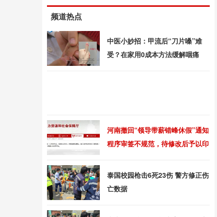
频道热点
中医小妙招：甲流后“刀片嗓”难
受？在家用0成本方法缓解咽痛
河南撤回“领导带薪错峰休假”通知
程序审签不规范，待修改后予以印
发
泰国校园枪击6死23伤 警方修正伤
亡数据