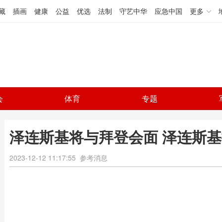
藏
插画
健康
公益
优选
法制
守艺中华
应急中国
更多
会
体育
专题
泽连斯基将与拜登会面 泽连斯基
2023-12-12 11:17:55
参考消息