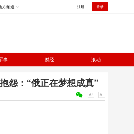
地方频道
注册
登录
军事
财经
滚动
抱怨：“俄正在梦想成真”
关键词：