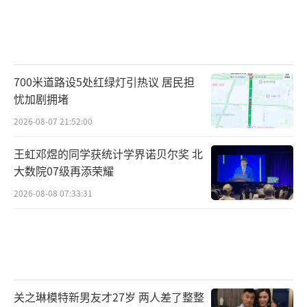
700米道路设5处红绿灯引热议 居民担
忧加剧拥堵
2026-08-07 21:52:00
王虹邓煜的同学获统计学界诺贝尔奖 北
大数院07级再添荣耀
2026-08-08 07:33:31
关之琳模特新男友才27岁 两人差了整整