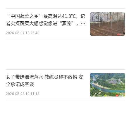
“中国蔬菜之乡”最高温达41.8℃，记
者实探蔬菜大棚感觉像进“蒸笼”，有
村民称只能凌晨两点起来干活
2026-08-07 13:26:40
女子带娃漂流落水 教练员称不敢捞 安
全承诺成空谈
2026-08-08 10:11:18