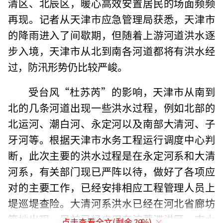
清区、北辰区，暖心高效安置居民的场面频频
再现。记者从天津市应急管理局获悉，天津市
的降雨进入了间歇期，但随着上游河道洪水逐
步入境，天津市从北到南各河道都将有洪水经
过，防汛形势仍比较严峻。
受台风“杜苏芮”的影响，天津市从南到
北的几条河道出现一些洪水过程，例如北部的
北运河、潮白河、永定河以及南部大清河、子
牙河等。根据天津市水务工程运行调度中心判
断，此次主要的洪水过程是在永定河系和大清
河系，有关部门现已严阵以待，做好了各项应
对的主要工作，已经安排相应工程管理人员上
堤巡堤查险。大清河系洪水已经在河北省廊坊
等地出现，目前已经启用东淀蓄滞洪区，市水
点击查看全文(剩余
29
%)