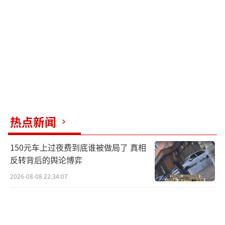
出价从6月30日开始，起拍价1.25亿元，经
过39轮的激烈报价，于7月1日10:52结束竞拍，
代码为“182398717”的竞拍人将该套住宅收
入麾下。
1.58亿元的价格，较起拍价1.25亿元溢价2
6.4%。
热点新闻
以面积458.78平方米估算，成交单价高达3
150元车上过夜费到底谁被做局了 真相
4.4万元/平方米，刷新绿城黄浦湾成交纪录。
反转背后的舆论博弈
今年6月，绿城黄浦湾同一天成交2套亿元
2026-08-08 22:34:07
房源。
其中一套房源成交价约1.15亿元，单价约2