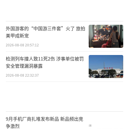
在二手房市场整体降温之际，上海豪宅市
场情况如何？
外国游客的“中国游三件套”火了 旅拍
上述中介人士向记者表示，上述绿城黄浦
美甲成新宠
湾成交价格属于正常价格，“豪宅除了亿以上
2026-08-08 20:57:12
的项目成交价较为稳定外，其他价格都在下
检测列车撞人致11死2伤 涉事单位被罚
降，约在市场价的基础上打个8到9折。”
安全管理漏洞暴露
在他看来，亿元以上的豪宅房源具有稀缺
2026-08-08 22:32:37
性，且客群对价格的敏感性较低，因此价格并
未明显下降。
来自中原地产的数据显示，5月上海二手豪
宅成交总价最高的房源位于陆家嘴中粮海景壹
9月手机厂商扎堆发布新品 新品频出竞
争激烈
号，网签总价1.52亿元，单价超过38万元/平方