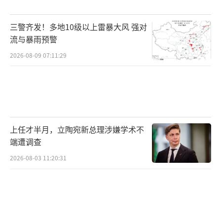
8.32万元/平方米。
三警齐发！多地10级以上雷暴大风 强对
此前，绿城黄浦湾在链家平台上有27套成
流与暴雨预警
交记录，最近的一套是2023年2月成交，总价7
2026-08-09 07:11:29
265万元，单价约23.6万元/平方米。
而该平台上在售的3套住宅，单价约在21万
元/平方米-22万元/平方米。
可见，此次司法拍卖的7号楼王住宅，无论
上任才半月，立陶宛新总理涉嫌学术不
端遭调查
总价还是单价，均创下绿城黄浦湾的成交新
高。
2026-08-03 11:20:31
竞买人或是得物创始人杨冰
随着上述拍卖房落槌定音，竞买人的身份