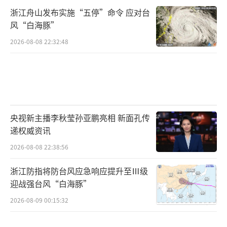
台，估值达到690亿元，位列《2023年胡润全
浙江舟山发布实施“五停”命令 应对台
球独角兽榜》第48名。
风“白海豚”
2026-08-08 22:32:48
而杨冰的个人身家也水涨船高，以100亿元
的身家位居《2022胡润百富榜》第621名，个
人财富较上年同期增长了78亿元。
上海亿元以上豪宅价格相对坚挺
央视新主播李秋莹孙亚鹏亮相 新面孔传
上海二手房市场持续降温。
递权威资讯
2026-08-08 22:38:56
上海链家研究院的监控数据显示，5月份上
浙江防指将防台风应急响应提升至Ⅲ级
海共成交二手房1.5万套，环比下降13%，成交
迎战强台风“白海豚”
金额510亿元，环比下降16%，套均总价332万
2026-08-09 00:15:32
元，环比下降4%，成交均价40147元/平方米，
环比下降3%。