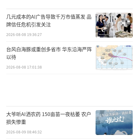
商机，开始第二次创业，推出“毒”APP。
与虎扑一样，“毒”APP起初也只是一个
几元成本的AI广告导致千万市值蒸发 品
牌信任危机引发关注
交流社区，以球鞋鉴定为核心，致力于为用户
2026-08-08 19:36:27
提供球鞋文化和潮流资讯。
台风白海豚或重创多省市 华东沿海严阵
随着用户规模不断扩大，“毒”APP升级
以待
为球鞋电商平台，首创“先鉴定、再发货”的
2026-08-08 17:01:38
交易模式。
2020年，杨冰不再满足于只做球鞋市场，
将平台更名为“得物”，并打出“潮流网购社
区”名号，出售的商品逐渐拓展到服饰、箱
大爷听AI洒农药 150亩苗一夜枯萎 农户
包、手表、美妆、3C数码、潮玩等领域。
损失惨重
目前，得物已成为全球领先的潮流电商平
2026-08-09 08:46:32