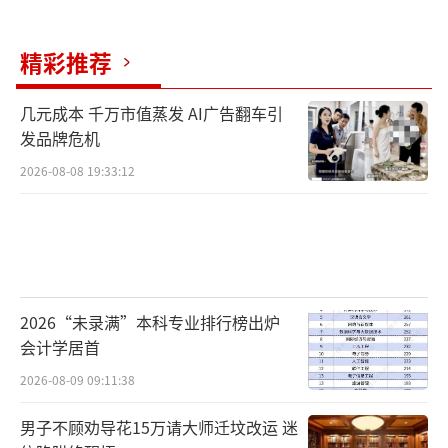
也备受关注。
根据网络竞价确认书，代码为“18239871
精彩推荐
7”的竞拍人名为杨冰，业内猜测，其或为虎扑
几元成本 千万市值蒸发 AI广告翻车引
体育联合创始人、得物创始人兼CEO杨冰。
发品牌危机
一位专司上海豪宅项目的中介人士向记者
2026-08-08 19:33:12
表示，“大概率是得物的老板杨冰，之前有了
解到，他想买房子，他也是江西人，这套住宅
原房东以及处置单位等也都位于江西。”
今年发布的《2023胡润全球白手起家U40
2026“未录满”本科专业排行榜出炉
会计学居首
富豪榜》显示，杨冰榜上有名，身家达到100亿
元。
2026-08-09 09:11:38
男子不顾劝导花15万请大师迁坟改运 迷
杨冰1985年出生于江西，从初中时就对篮