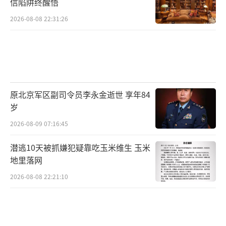
信陷阱终醒悟
球产生了狂热的兴趣。
2026-08-08 22:31:26
2004年，上大一的杨冰决定搭建一个供爱
好者了解资讯与互动交流的篮球论坛，“Hoop
China”（虎扑的前身）应运而生，三年后尝试
公司化运营，覆盖更多的体育门类。
原北京军区副司令员李永金逝世 享年84
如今，虎扑体育已成为中国最大的体育赛
岁
事服务商，且在整合营销、电子商务、体育经
2026-08-09 07:16:45
纪、海外资源拓展和自有IP培育等领域拥有较
潜逃10天被抓嫌犯疑靠吃玉米维生 玉米
为完整的布局，用户量超过1亿，其中90%以上
地里落网
为男性。
2026-08-08 22:21:10
2015年，面对年轻人对于球鞋特别是限量
款球鞋的需求越来越旺盛，杨冰再次从中嗅到