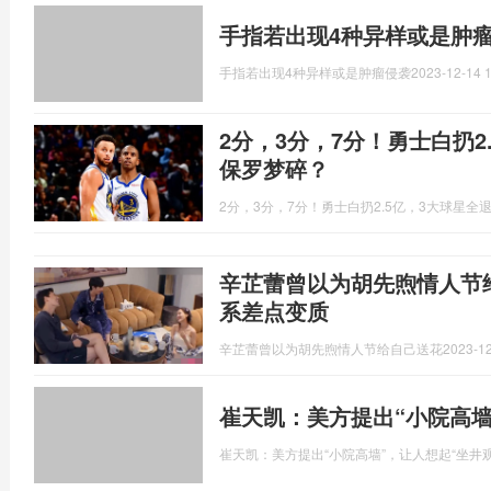
手指若出现4种异样或是肿
手指若出现4种异样或是肿瘤侵袭
2023-12-14 1
2分，3分，7分！勇士白扔2
保罗梦碎？
2分，3分，7分！勇士白扔2.5亿，3大球星
辛芷蕾曾以为胡先煦情人节
系差点变质
辛芷蕾曾以为胡先煦情人节给自己送花
2023-12
崔天凯：美方提出“小院高墙
崔天凯：美方提出“小院高墙”，让人想起“坐井观