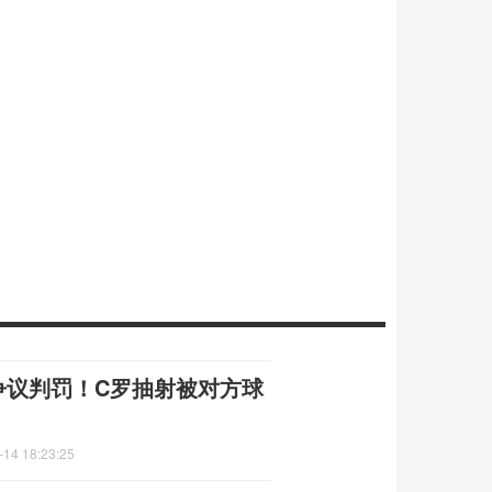
争议判罚！C罗抽射被对方球
-14 18:23:25