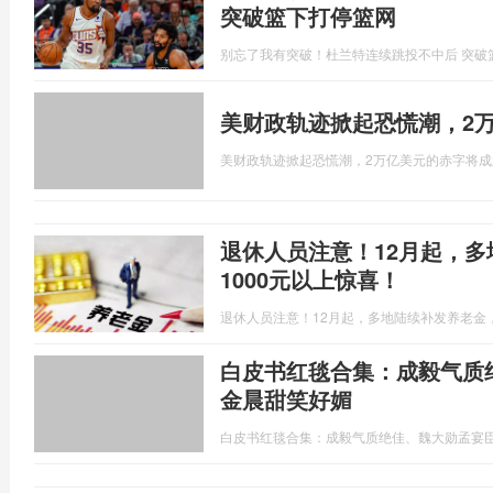
突破篮下打停篮网
别忘了我有突破！杜兰特连续跳投不中后 突破
美财政轨迹掀起恐慌潮，2
美财政轨迹掀起恐慌潮，2万亿美元的赤字将成
退休人员注意！12月起，
1000元以上惊喜！
退休人员注意！12月起，多地陆续补发养老金，
白皮书红毯合集：成毅气质
金晨甜笑好媚
白皮书红毯合集：成毅气质绝佳、魏大勋孟宴