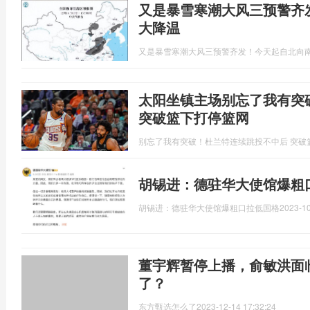
又是暴雪寒潮大风三预警齐
大降温
又是暴雪寒潮大风三预警齐发！今天起自北向
太阳坐镇主场别忘了我有突
突破篮下打停篮网
别忘了我有突破！杜兰特连续跳投不中后 突破
胡锡进：德驻华大使馆爆粗
胡锡进：德驻华大使馆爆粗口拉低国格
2023-10
董宇辉暂停上播，俞敏洪面
了？
东方甄选怎么了
2023-12-14 17:32:24