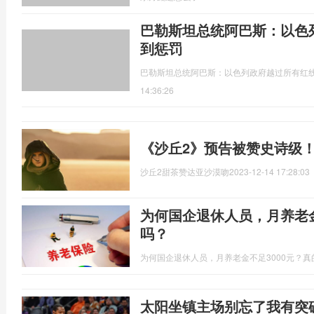
巴勒斯坦总统阿巴斯：以色
到惩罚
​巴勒斯坦总统阿巴斯：以色列政府越过所有红线
14:36:26
《沙丘2》预告被赞史诗级
沙丘2甜茶赞达亚沙漠吻
2023-12-14 17:28:03
为何国企退休人员，月养老金
吗？
为何国企退休人员，月养老金不足3000元？真
太阳坐镇主场别忘了我有突