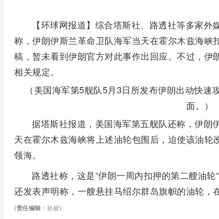
【环球网报道】综合塔斯社、路透社等多家外媒
称，伊朗伊斯兰革命卫队海军当天在霍尔木兹海峡
稿，暂未看到伊朗官方对此事作出回应。不过，伊
相关规定。
（美国海军第5舰队5月3日所发布伊朗出动快速
面。）
据塔斯社报道，美国海军第五舰队还称，伊朗
天在霍尔木兹海峡将上述油轮包围后，迫使该油轮
领海。
路透社称，这是“伊朗一周内扣押的第二艘油轮“
还发表声明称，一艘悬挂马绍尔群岛旗帜的油轮，
(
责任编辑
：孙姣)