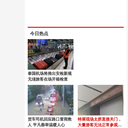
今日热点
泰国机场将推出安检新规
无须旅客在场开箱检查
货车司机回应路口冒雨救
特展现场太挤直接关门，
人 平凡善举温暖人心
大量游客无法正常参观，