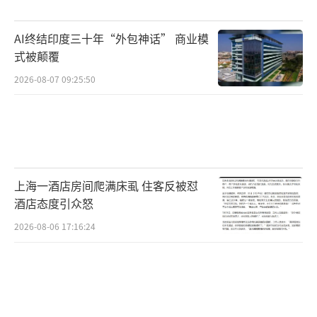
俄罗斯国防部当地时间3月3日发布消息表
AI终结印度三十年“外包神话” 商业模
示，在乌克兰基辅、哈尔科夫、苏梅、敖德
式被颠覆
萨、马里乌波尔等城市，乌民族主义分子封锁
2026-08-07 09:25:50
了城市不让平民离开。
英国方面已要求从基辅和马里乌波尔撤离1
0名英国公民。
俄国防部表示，已经为乌克兰平民安全撤
上海一酒店房间爬满床虱 住客反被怼
酒店态度引众怒
离创造一切条件，并随时准备开辟人道主义走
廊。
2026-08-06 17:16:24
（责任编辑：周晶晶 CN032）