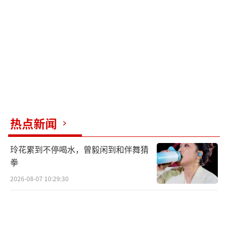
兵”。
他表示，目前第一批16000名“志愿兵”正
在前往乌克兰。
顿涅茨克民间武装：乌民族主义分子绑架
了联合国驻哈尔科夫代表
当地时间3月3日，顿涅茨克民间武装表
热点新闻
示，乌克兰民族主义分子绑架了联合国驻哈尔
玲花累到不停喝水，曾毅闲到和伴舞猜
科夫代表。
拳
目前，乌克兰方面尚未对此回应。
2026-08-07 10:29:30
俄国防部：乌民族主义分子封锁城市阻止
平民撤离