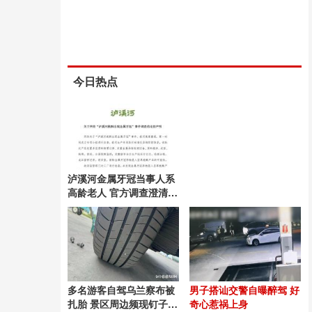
今日热点
泸溪河金属牙冠当事人系
高龄老人 官方调查澄清真
相
多名游客自驾乌兰察布被
男子搭讪交警自曝醉驾 好
扎胎 景区周边频现钉子陷
奇心惹祸上身