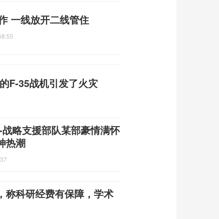
运作 一线放开二线管住
58:55
毁的F-35战机引发了火灾
-战略支援部队某部豪情满怀
神热潮
:37
，称科研经费有保障，学术