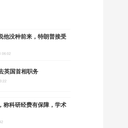
说他没种前来，特朗普接受
1:06:02
辞去英国首相职务
3:22
，称科研经费有保障，学术
42