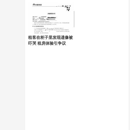
阱
租客在柜子里发现遗像被
吓哭 租房体验引争议