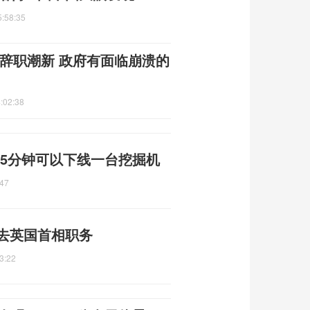
5:58:35
辞职潮新 政府有面临崩溃的
:02:38
 5分钟可以下线一台挖掘机
:47
辞去英国首相职务
3:22