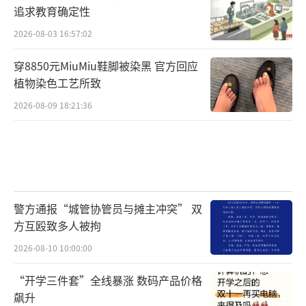
追求教育确定性
地震发生最初时，跑得快的是强度较小的
2026-08-03 16:57:02
纵波，速度约每秒7公里，而破坏性更大的横波
穿8850元MiuMiu鞋脚被染黑 官方回应
由于传播速度相对较慢（约每秒4公里）则会延
植物染色工艺所致
后数十秒到达地表。
2026-08-09 18:21:36
深入地下的探测仪器检测到纵波后传给计
算机，即刻计算出震级、烈度、震源等大致信
息，有关部门可以抢在横波到达地面前10余秒
通过电视和广播发出警报。
警方通报“城管协管员与摊主冲突” 双
方互殴致多人被拘
电视广播依靠的是电磁波，它的速度比横
波速度要快得多。
2026-08-10 10:00:00
“开学三件套”全线暴涨 数码产品价格
预警体系的有效运转，依托于一个强大的
飙升
地震监测网络。