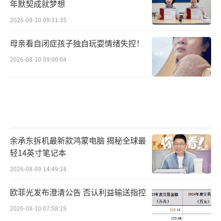
年默契成就梦想
收到预警。
2026-08-10 09:31:35
母亲看自闭症孩子独自玩耍情绪失控！
地震预警
2026-08-10 09:00:04
其中，大陆地震预警网为距震中51千米的
宜宾市，预警时间10秒，预估烈度5.2度。
距震中80千米的泸州市，预警时间18秒，
预估烈度4.6度距震中111千米的自贡市，预警
余承东拆机最新款鸿蒙电脑 揭秘全球最
轻14英寸笔记本
时间27秒，预估烈度4.1度；距震中124千米的
2026-08-09 14:49:18
毕节，预警时间31秒，预估烈度4.0度。
欧菲光发布澄清公告 否认利益输送指控
四川宜宾地震提前预警专家解读地震预警
2026-08-10 07:58:19
与预报区别