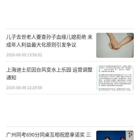
填补了中国面向公众、工程提供地震预警服务
的系列空白，使我国成为继日本、墨西哥之后
第三个具有地震预警能力的国家，而且我国地
震预警技术处于全球领先水平。
儿子去世老人要查孙子血缘儿媳拒绝 未
成年人利益最大化原则引发争议
宜宾地震发生前10秒当地民众收到预警
2026-08-09 13:56:02
6月17日22时55分四川宜宾市长宁县发生6.
上海迪士尼因台风变水上乐园 运营调整
0级地震，大陆地震预警网的预警震级为6.1
通知
级。成都高新减灾所与应急管理部门联合建设
2026-08-09 22:29:58
的大陆地震预警网，成功预警本次地震。
震中附近宜宾和成都的一些民众的电视、
手机、专用地震预警终端等发出预警提示。
广州同考690分同桌互相祝愿拿诺奖 三
宜宾市提前10秒收到预警，成都提前61秒