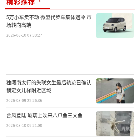
精彩推荐
80个学校启用预警系统。
5万小车卖不动 微型代步车集体遇冷 市
就在今年5月28日，四川省有线广播电视网
场转向高端
络股份有限公司与成都高新减灾研究所签署了
2026-08-10 07:38:27
地震预警接收“最后一公里”深化合作协议。
这意味着，将有更多地方可以实现电视预警。
目前，电视地震预警延伸到四川所有地震
区所有13个市州，覆盖79个区县，占四川省地
独闯南太行的失联女生最后轨迹已确认
震区区县60%。
锁定女儿梯附近区域
2026-08-09 22:26:36
王暾表示，成都高新减灾研究所与合作伙
伴研发的地震预警技术，实现了从无到有形成
台风登陆 玻璃上吹来八爪鱼三文鱼
中国地震预警技术、地震预警网的建设、地震
2026-08-10 09:21:00
预警的应用、各领域地震预警的应用策略等，