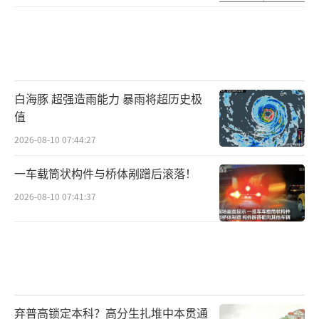
6月17日22时55分，四川宜宾市长宁县发
生6.0级地震。不少四川网友表示，有关部门成
功预警本次地震，并通过户外广播等方式向公
众发出预警提示。
白海豚 超强造雨能力 暴雨将超历史极
值
什么叫地震预警？地震预警作用有多大？
2026-08-10 07:44:27
同济大学结构理论研究所教授罗奇峰教授以及
相关地震学专家对此进行解答。
一车载筒状构件与桥体剐蹭后滚落！
2026-08-10 07:41:37
问：什么是地震预警？
答：地震预警不是地震预测或预报。地震
预警是指在地震发生以后，根据纵波和横波之
间的时间差，和地震波“赛跑”，来赢取提前
预警的时间。
弃普高锁定本科？高分生扎堆中本贯通