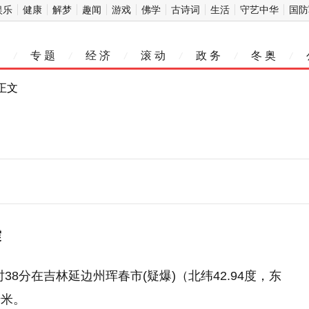
娱乐
健康
解梦
趣闻
游戏
佛学
古诗词
生活
守艺中华
国防
专 题
经 济
滚 动
政 务
冬 奥
/
/
/
/
/
/
 正文
震
38分在吉林延边州珲春市(疑爆)（北纬42.94度，东
千米。