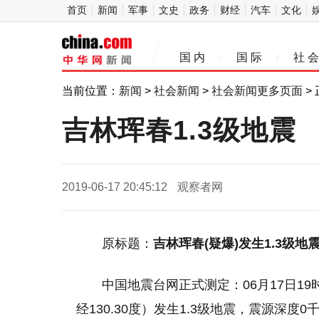
首页
新闻
军事
文史
政务
财经
汽车
文化
中
国 内
国 际
社 会
/
/
华网
当前位置：
新闻
>
社会新闻
>
社会新闻更多页面
>
吉林珲春1.3级地震
2019-06-17 20:45:12
观察者网
原标题：
吉林珲春(疑爆)发生1.3级地
中国地震台网正式测定：06月17日19时
经130.30度）发生1.3级地震，震源深度0