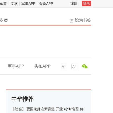
注册
登录
军事
文旅
军事APP
头条APP
设为书签
公 益
军事APP
头条APP
中华推荐
【
社会
】
贾国龙押注新赛道 开业3小时售罄 鲜