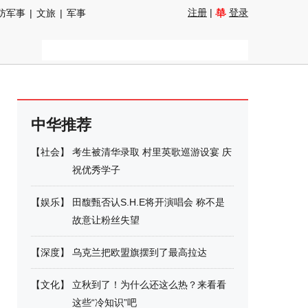
注册
|
登录
防军事
|
文旅
|
军事
中华推荐
【
社会
】
考生被清华录取 村里英歌巡游设宴 庆
祝优秀学子
【
娱乐
】
田馥甄否认S.H.E将开演唱会 称不是
故意让粉丝失望
【
深度
】
乌克兰把欧盟旗摆到了最高拉达
【
文化
】
立秋到了！为什么还这么热？来看看
这些“冷知识”吧