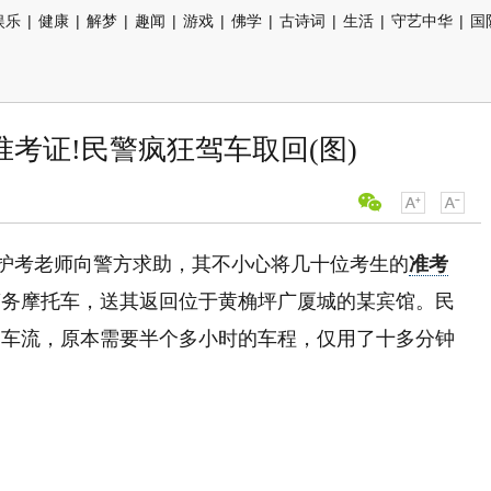
娱乐
|
健康
|
解梦
|
趣闻
|
游戏
|
佛学
|
古诗词
|
生活
|
守艺中华
|
国
考证!民警疯狂驾车取回(图)
一护考老师向警方求助，其不小心将几十位考生的
准考
警务摩托车，送其返回位于黄桷坪广厦城的某宾馆。民
的车流，原本需要半个多小时的车程，仅用了十多分钟