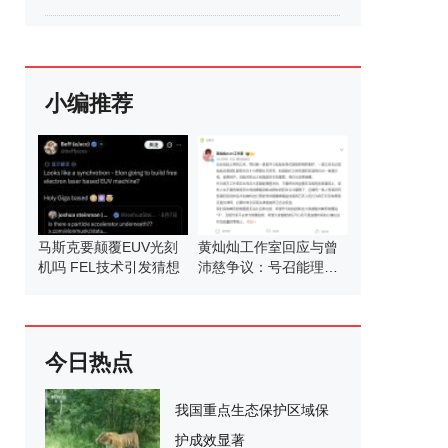
小编推荐
马斯克要颠覆EUV光刻
黄灿灿工作室回应与曾
机吗 FEL技术引发猜想
沛慈争议：号召能理智
发言
今日热点
我国重点生态保护区域保
护成效显著