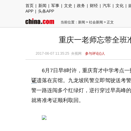
首页
|
新闻
|
军事
|
文史
|
政务
|
财经
|
汽车
|
文化
|
APP
|
头条APP
当前位置：
新闻
>
社会新闻
> 正文
重庆一老师忘带全班准
2017-06-07 11:35:25
央视网
参与评论(
)人
6月7日早8时许，重庆育才中学考点
证
遗落在宾馆。九龙坡民警立即驾驶送考
警一路连闯多个红绿灯，逆行穿过早高峰
就将准考证顺利取回。