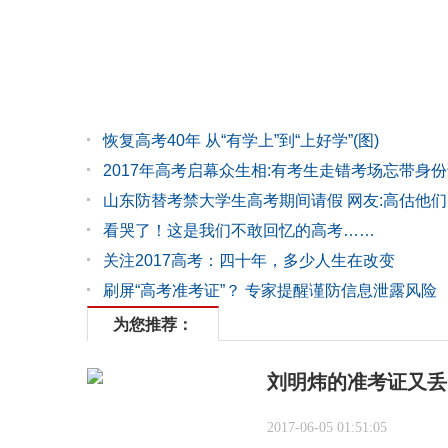
恢复高考40年 从“有学上”到“上好学”(图)
2017年高考启幕众生相:有考生走错考场忘带身份证
山东防替考禁大学生高考期间请假 网友:高估他们
看哭了！这是我们不敢回忆的高考……
关注2017高考：四十年，多少人生在改变
刷屏“高考准考证”？ 专家提醒谨防信息泄露风险
为您推荐：
刘明炜的准考证又丢
2017-06-05 01:51:05