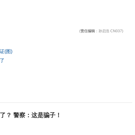
(
责任编辑
：孙启浩 CN037)
(图)
了
了？ 警察：这是骗子！