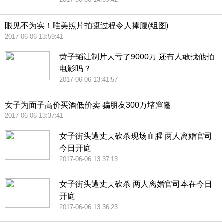
眼见不为实！唯美照片拍摄过程令人捧腹(组图)
2017-06-06 13:59:41
黄子韬让制片人亏了9000万 还有人敢找他拍
电影吗？
2017-06-06 13:41:57
女子为面子高价买酒低价卖 骗朋友300万堵窟窿
2017-06-06 13:37:41
女子街头遭丈夫砍杀现场血腥 两人离婚官司
今日开庭
2017-06-06 13:37:13
女子街头遭丈夫砍杀 两人离婚官司本在今日
开庭
2017-06-06 13:36:23