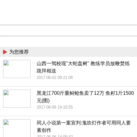
Thank you very much!
URL:
http://3g.china.com:8080/act/news/10000169/20170606
Server:
cms-9-157
Date:
2026/08/06 08:42:31
Powered by China
China
为您推荐
山西一驾校现"大蛇盘树" 教练学员放鞭焚纸
跪拜相送
2017-06-02 09:21:08
黑龙江700斤重鲟鳇鱼卖了12万 鱼籽1斤1500
元(图)
2017-06-06 14:10:55
同人小说第一案宣判:鬼吹灯作者可用同人要
素创作
2017-06-06 14:09:42