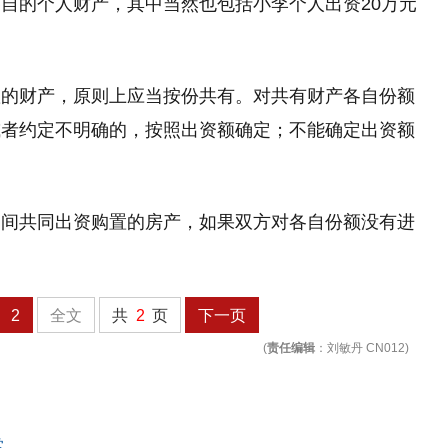
自的个人财产，其中当然也包括小李个人出资20万元
置的财产，原则上应当按份共有。对共有财产各自份额
或者约定不明确的，按照出资额确定；不能确定出资额
期间共同出资购置的房产，如果双方对各自份额没有进
。
2
全文
共
2
页
下一页
(
责任编辑
：刘敏丹 CN012)
常