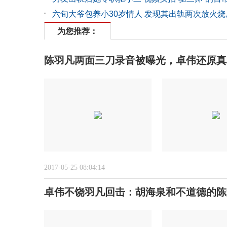
六旬大爷包养小30岁情人 发现其出轨两次放火烧
为您推荐：
陈羽凡两面三刀录音被曝光，卓伟还原真
2017-05-25 08:04:14
卓伟不饶羽凡回击：胡海泉和不道德的陈