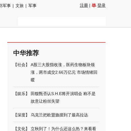
注册
|
登录
防军事
|
文旅
|
军事
中华推荐
【
社会
】
A股三大股指收涨，医药生物板块领
涨，两市成交2.66万亿元 市场情绪回
暖
【
娱乐
】
田馥甄否认S.H.E将开演唱会 称不是
故意让粉丝失望
【
深度
】
乌克兰把欧盟旗摆到了最高拉达
【
文化
】
立秋到了！为什么还这么热？来看看