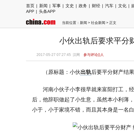
首页
|
新闻
|
军事
|
文史
|
政务
|
财经
|
汽车
|
文化
|
APP
|
头条APP
当前位置：
新闻
>
社会新闻
> 正文
小伙出轨后要求平分
2017-05-27 07:27:45
汉网
参与评论(
)人
（原标题：小伙
出轨
后要平分财产结
河南小伙子小李很早就来富阳打工，
后，他辞职做起了小生意，虽然本小利薄，
小于，小于家境不错，而且其本身是一名