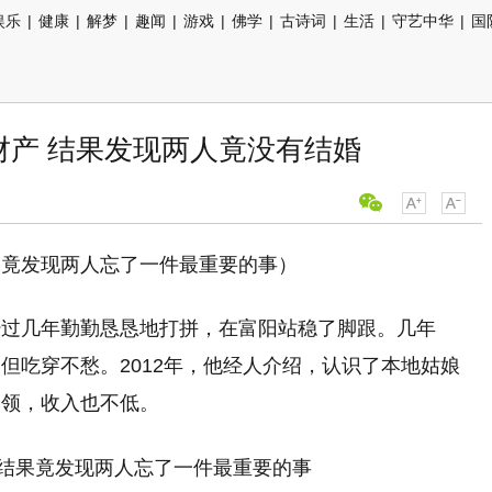
娱乐
|
健康
|
解梦
|
趣闻
|
游戏
|
佛学
|
古诗词
|
生活
|
守艺中华
|
国
财产 结果发现两人竟没有结婚
果竟发现两人忘了一件最重要的事）
经过几年勤勤恳恳地打拼，在富阳站稳了脚跟。几年
但吃穿不愁。2012年，他经人介绍，认识了本地姑娘
白领，收入也不低。