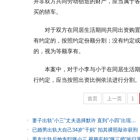
并非双方共同劳动创造的财产，应当属于各
买的轿车。
对于双方在同居生活期间共同出资购
有约定的，按照约定份额分割；没有约定
的，视为等额享有。
本案中，对于小李与小于在同居生活
行约定，应当按照出资比例依法进行分割
首页
上一页
1
妻子出轨"小三"丈夫选择默许 直到"小四"出现…
已婚男出轨大自己34岁"干妈" 拍其裸照敲诈获刑
男友出轨后她专职驱小三 视频实拍“驱三师”的日