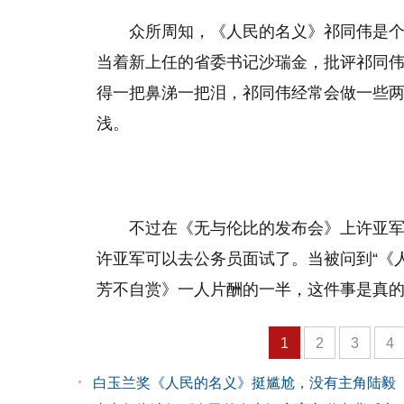
众所周知，《人民的名义》祁同伟是
当着新上任的省委书记沙瑞金，批评祁同
得一把鼻涕一把泪，祁同伟经常会做一些
浅。
不过在《无与伦比的发布会》上许亚
许亚军可以去公务员面试了。当被问到“《人
芳不自赏》一人片酬的一半，这件事是真的
1
2
3
4
白玉兰奖《人民的名义》挺尴尬，没有主角陆毅