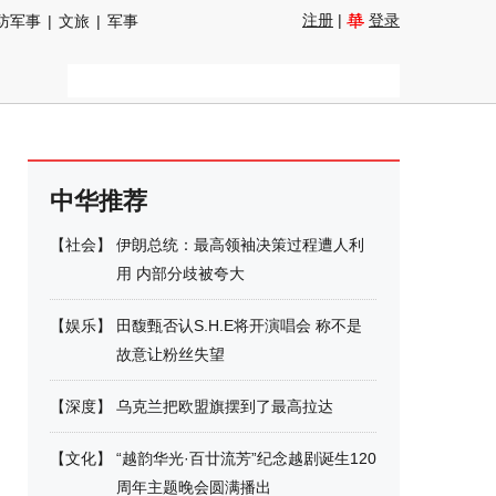
注册
|
登录
防军事
|
文旅
|
军事
中华推荐
【
社会
】
伊朗总统：最高领袖决策过程遭人利
用 内部分歧被夸大
【
娱乐
】
田馥甄否认S.H.E将开演唱会 称不是
故意让粉丝失望
【
深度
】
乌克兰把欧盟旗摆到了最高拉达
【
文化
】
“越韵华光·百廿流芳”纪念越剧诞生120
周年主题晚会圆满播出