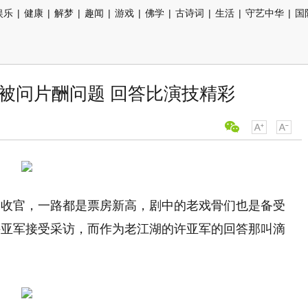
娱乐
|
健康
|
解梦
|
趣闻
|
游戏
|
佛学
|
古诗词
|
生活
|
守艺中华
|
国
被问片酬问题 回答比演技精彩
到收官，一路都是票房新高，剧中的老戏骨们也是备受
许亚军接受采访，而作为老江湖的许亚军的回答那叫滴