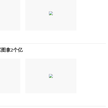
抠图拿2个亿