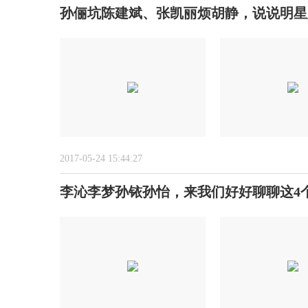
孙俪坑陈建斌、张凯丽烦胡静，说说明星
2017-05-24 15:44:27
李沁李梦孙铱孙怡，来我们好好聊聊这4