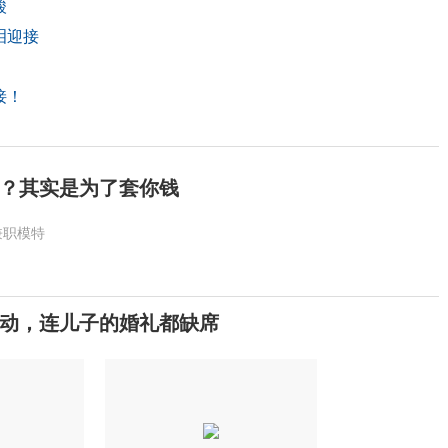
酸
泪迎接
接！
？其实是为了套你钱
兼职模特
活动，连儿子的婚礼都缺席