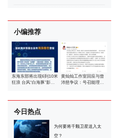
小编推荐
东海东部将出现6到10米
黄灿灿工作室回应与曾
狂浪 台风“白海豚”影响
沛慈争议：号召能理智
显著
发言
今日热点
为何要将千颗卫星送入太
空？