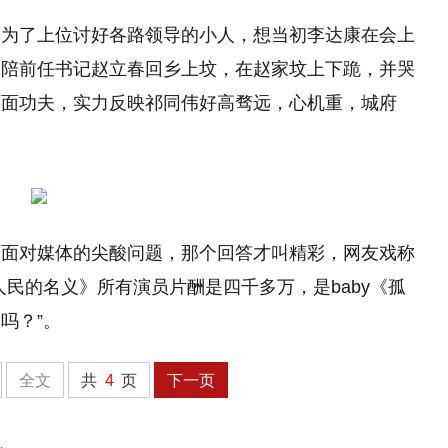
个为了上位讨好各路领导的小人，想当初李达康在会上
伟陪前任书记赵立春回乡上坟，在赵家坟上下跪，并哭
两面功夫，实力反映祁同伟好高骛远，心机重，城府
军面对媒体的尖酸问题，那个回答才叫精彩，网友戏称
民的名义》所有演员片酬是四千多万，是baby《孤
吗？”。
全文
共
4
页
下一页