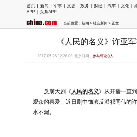
首页
|
新闻
|
军事
|
文史
|
政务
|
财经
|
汽车
|
文化
|
APP
|
头条APP
当前位置：
新闻
>
社会新闻
> 正文
《人民的名义》许亚军
2017-05-26 12:28:03
北京时间
参与评论(
)人
反腐大剧《
人民的名义
》从开播一直
观众的喜爱。近日剧中饰演反派祁同伟的
水不漏。