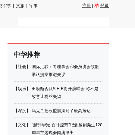
注册
|
登录
防军事
|
文旅
|
军事
中华推荐
【
社会
】
国际足联：向理事会和会员协会致歉
承认提案推进失误
【
娱乐
】
田馥甄否认S.H.E将开演唱会 称不是
故意让粉丝失望
【
深度
】
乌克兰把欧盟旗摆到了最高拉达
【
文化
】
“越韵华光·百廿流芳”纪念越剧诞生120
周年主题晚会圆满播出