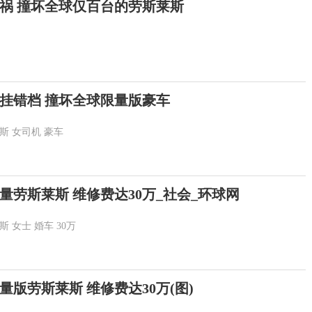
祸 撞坏全球仅百台的劳斯莱斯
挂错档 撞坏全球限量版豪车
斯
女司机
豪车
量劳斯莱斯 维修费达30万_社会_环球网
斯
女士
婚车
30万
版劳斯莱斯 维修费达30万(图)