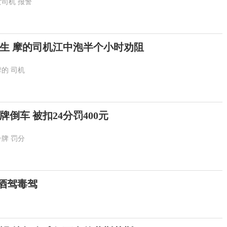
女司机
报警
生 摩的司机江中泡半个小时劝阻
摩的
司机
倒车 被扣24分罚400元
号牌
罚分
酒驾毒驾