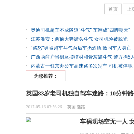
首页
上
奥迪司机超车不成隧道"斗气" 车翻成"四脚朝天"
江苏淮安：两辆大奔街头斗气 女司机险被脱光
"路怒"男被超车斗气向后车扔酒瓶 致同车人身亡
广西两商户当街互摆棺材和骨灰罐斗气 警方拘5
内蒙古一驻京办公车高速路多次别车 司机被停职
为您推荐：
英国83岁老司机独自驾车迷路：10分钟路
2017-05-16 03:56:26
英国
迷路
车祸现场空无一人 