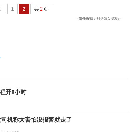
页
1
2
共
2
页
(
责任编辑
：都基强 CN065)
人
程开8小时
女司机称太害怕没报警就走了