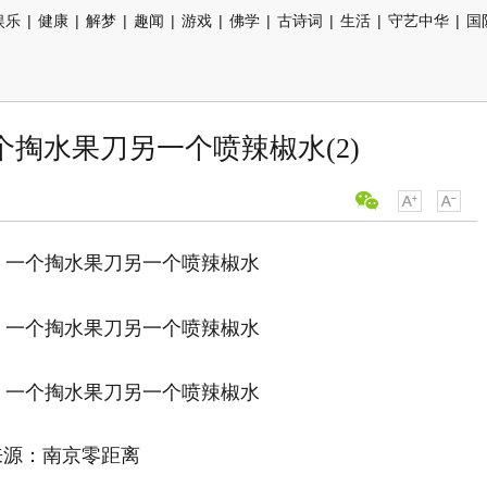
娱乐
|
健康
|
解梦
|
趣闻
|
游戏
|
佛学
|
古诗词
|
生活
|
守艺中华
|
国
个掏水果刀另一个喷辣椒水(2)
来源：南京零距离