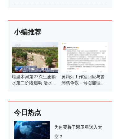
小编推荐
塔里木河第27次生态输
黄灿灿工作室回应与曾
水第二阶段启动 活水滋
沛慈争议：号召能理智
养绿洲
发言
今日热点
为何要将千颗卫星送入太
空？