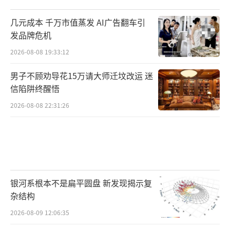
几元成本 千万市值蒸发 AI广告翻车引
发品牌危机
2026-08-08 19:33:12
男子不顾劝导花15万请大师迁坟改运 迷
信陷阱终醒悟
2026-08-08 22:31:26
银河系根本不是扁平圆盘 新发现揭示复
杂结构
2026-08-09 12:06:35