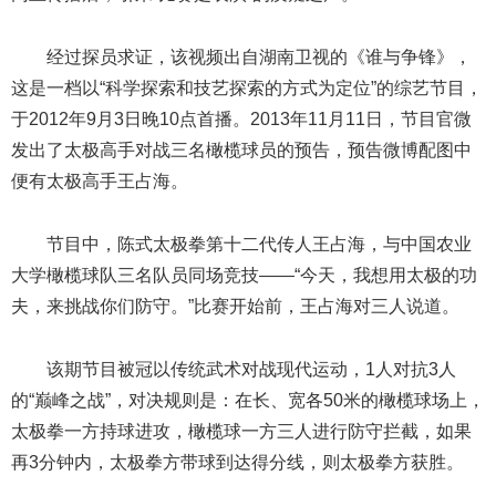
经过探员求证，该视频出自湖南卫视的《谁与争锋》，
这是一档以“科学探索和技艺探索的方式为定位”的综艺节目，
于2012年9月3日晚10点首播。2013年11月11日，节目官微
发出了太极高手对战三名橄榄球员的预告，预告微博配图中
便有太极高手王占海。
节目中，陈式太极拳第十二代传人王占海，与中国农业
大学橄榄球队三名队员同场竞技——“今天，我想用太极的功
夫，来挑战你们防守。”比赛开始前，王占海对三人说道。
该期节目被冠以传统武术对战现代运动，1人对抗3人
的“巅峰之战”，对决规则是：在长、宽各50米的橄榄球场上，
太极拳一方持球进攻，橄榄球一方三人进行防守拦截，如果
再3分钟内，太极拳方带球到达得分线，则太极拳方获胜。