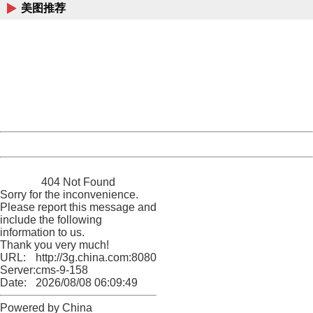
美图推荐
404 Not Found
Sorry for the inconvenience.
Please report this message and include the following
information to us.
Thank you very much!
URL:
http://3g.china.com:8080/act/news/10000169/20170512
Server:
cms-9-158
Date:
2026/08/08 06:09:49
Powered by China
China
404 Not Found
Sorry for the inconvenience.
Please report this message and
include the following
information to us.
Thank you very much!
URL:
http://3g.china.com:8080/act/news/10000169/20170512
Server:
cms-9-158
Date:
2026/08/08 06:09:49
Powered by China