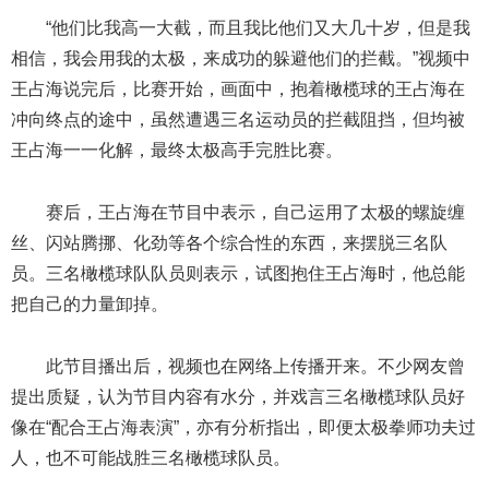
“他们比我高一大截，而且我比他们又大几十岁，但是我
相信，我会用我的太极，来成功的躲避他们的拦截。”视频中
王占海说完后，比赛开始，画面中，抱着橄榄球的王占海在
冲向终点的途中，虽然遭遇三名运动员的拦截阻挡，但均被
王占海一一化解，最终太极高手完胜比赛。
赛后，王占海在节目中表示，自己运用了太极的螺旋缠
丝、闪站腾挪、化劲等各个综合性的东西，来摆脱三名队
员。三名橄榄球队队员则表示，试图抱住王占海时，他总能
把自己的力量卸掉。
此节目播出后，视频也在网络上传播开来。不少网友曾
提出质疑，认为节目内容有水分，并戏言三名橄榄球队员好
像在“配合王占海表演”，亦有分析指出，即便太极拳师功夫过
人，也不可能战胜三名橄榄球队员。