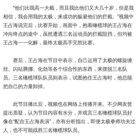
“他们比我高一大截，而且我比他们又大几十岁，但是我
相信，我会用我的太极，来成功的躲避他们的拦截。”视频中
王占海说完后，比赛开始，画面中，抱着橄榄球的王占海在
冲向终点的途中，虽然遭遇三名运动员的拦截阻挡，但均被
王占海一一化解，最终太极高手完胜比赛。
赛后，王占海在节目中表示，自己运用了太极的螺旋缠
丝、闪站腾挪、化劲等各个综合性的东西，来摆脱三名队
员。三名橄榄球队队员则表示，试图抱住王占海时，他总能
把自己的力量卸掉。
此节目播出后，视频也在网络上传播开来。不少网友曾
提出质疑，认为节目内容有水分，并戏言三名橄榄球队员好
像在“配合王占海表演”，亦有分析指出，即便太极拳师功夫过
人，也不可能战胜三名橄榄球队员。