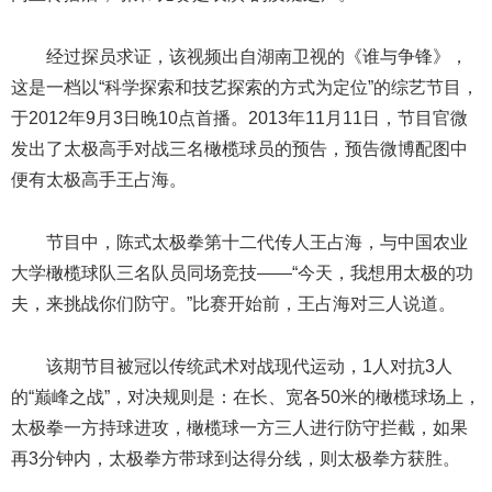
经过探员求证，该视频出自湖南卫视的《谁与争锋》，
这是一档以“科学探索和技艺探索的方式为定位”的综艺节目，
于2012年9月3日晚10点首播。2013年11月11日，节目官微
发出了太极高手对战三名橄榄球员的预告，预告微博配图中
便有太极高手王占海。
节目中，陈式太极拳第十二代传人王占海，与中国农业
大学橄榄球队三名队员同场竞技——“今天，我想用太极的功
夫，来挑战你们防守。”比赛开始前，王占海对三人说道。
该期节目被冠以传统武术对战现代运动，1人对抗3人
的“巅峰之战”，对决规则是：在长、宽各50米的橄榄球场上，
太极拳一方持球进攻，橄榄球一方三人进行防守拦截，如果
再3分钟内，太极拳方带球到达得分线，则太极拳方获胜。