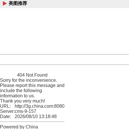
美图推荐
404 Not Found
Sorry for the inconvenience.
Please report this message and include the following
information to us.
Thank you very much!
URL:
http://3g.china.com:8080/act/news/10000169/20170512
Server:
cms-9-157
Date:
2026/08/10 13:18:48
Powered by China
China
404 Not Found
Sorry for the inconvenience.
Please report this message and
include the following
information to us.
Thank you very much!
URL:
http://3g.china.com:8080/act/news/10000169/20170512
Server:
cms-9-157
Date:
2026/08/10 13:18:48
Powered by China