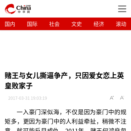
国内
国际
社会
文史
经济
滚动
赌王与女儿撕逼争产，只因爱女恋上英
皇败家子
2017-03-31 19:03:19
一入豪门深似海，不仅是因为豪门中的规
矩多，更因为豪门中的人利益牵扯，稍微不注
意，就可能反目成仇。2011年，赌王何鸿燊忽