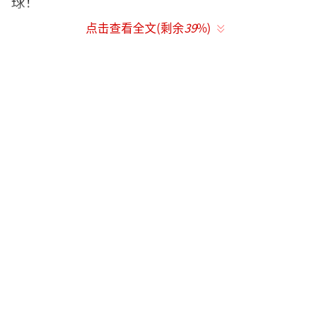
球！
点击查看全文(剩余
39
%)
说起何超琼，大家应该都听过她的名字！
作为二房的大女儿，何超琼一直深受赌王的喜
爱，并且被钦定成接班人！那么为什么赌王会
征讨自己最喜爱的女儿呢？据港媒报道，是因
为一个男人！而这个男人还是杨受成最不成器
的败家子杨其龙！
2000年，何超琼和丈夫许晋亨公开发声明