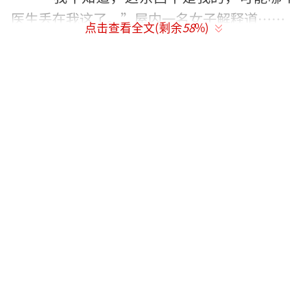
医生丢在我这了。”屋内一名女子解释道……
点击查看全文(剩余
58
%)
事实上，储存这些“药品”本身已经违反
了国家相关规定。
依据《中华人民共和国药品管理法》及
《药品说明书和标签管理规定》相关条款规
定，批准进入我国的进口药品，药品说明书和
标签上必须有中文标识。
2月27日，这场针对公寓美容院的执法，其
实只反映出医美微整行业乱象中的冰山一角。
批发、销售、打针，“肉毒素”的违规一
条龙生意，近年来已经不知不觉地渗透到医美