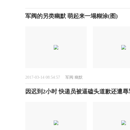
军阀的另类幽默 萌起来一塌糊涂(图)
2017-03-14 08:54:57
军阀
幽默
因迟到2小时 快递员被逼磕头道歉还遭辱骂