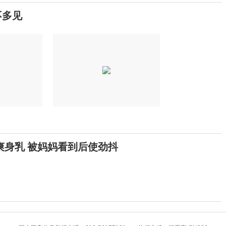
不多见
爽身乳 被妈妈看到后使劲抖
提高警惕！绷紧暑期护娃安全这根弦