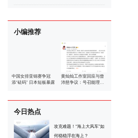
小编推荐
中国女排亚锦赛争冠
黄灿灿工作室回应与曾
添“砝码” 日本短板暴露
沛慈争议：号召能理智
发言
今日热点
攻克难题！“海上大风车”如
何稳稳浮在海上？