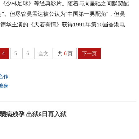
、《少林足球》等经典影片。随着与周星驰之间默契配
”。但尽管吴孟达被公认为“中国第一男配角”，但吴
华主演的《天若有情》获得1991年第10届香港电
4
5
6
全文
共
6
页
下一页
合作
缠身
弱病残孕 出狱6日再入狱