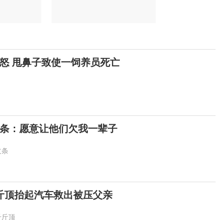
怒 甩鼻子致使一饲养员死亡
欠条：愿意让他们欠我一辈子
欠条
斤顶抬起汽车救出被压父亲
千斤顶