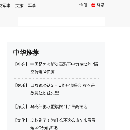
注册
|
登录
防军事
|
文旅
|
军事
中华推荐
【
社会
】
中国是怎么解决高温下电力短缺的 “隔
空传电”4亿度
【
娱乐
】
田馥甄否认S.H.E将开演唱会 称不是
故意让粉丝失望
【
深度
】
乌克兰把欧盟旗摆到了最高拉达
【
文化
】
立秋到了！为什么还这么热？来看看
这些“冷知识”吧