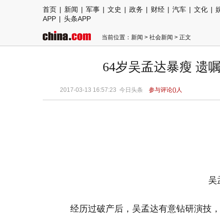
首页
|
新闻
|
军事
|
文史
|
政务
|
财经
|
汽车
|
文化
|
APP
|
头条APP
当前位置：
新闻
>
社会新闻
> 正文
64岁吴孟达暴瘦 遗嘱
2017-03-13 16:57:23 今日头条
参与评论(
)人
吴
经历过破产后，吴孟达有意钻研演技