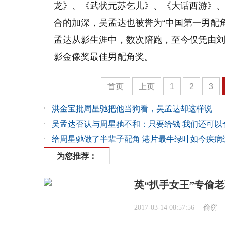
龙》、《武状元苏乞儿》、《大话西游》
合的加深，吴孟达也被誉为“中国第一男配角
孟达从影生涯中，数次陪跑，至今仅凭由刘德
影金像奖最佳男配角奖。
首页
上页
1
2
3
洪金宝批周星驰把他当狗看，吴孟达却这样说
吴孟达否认与周星驰不和：只要给钱 我们还可以
给周星驰做了半辈子配角 港片最牛绿叶如今疾病
为您推荐：
英“扒手女王”专偷老
2017-03-14 08:57:56
偷窃