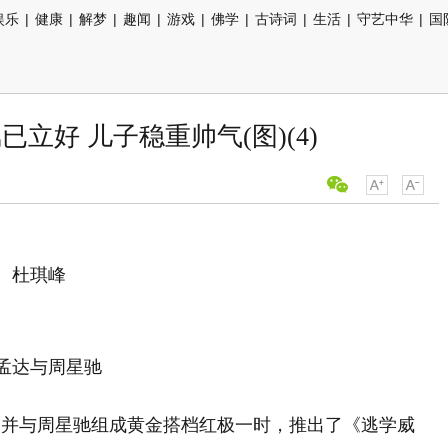
娱乐
|
健康
|
解梦
|
趣闻
|
游戏
|
佛学
|
古诗词
|
生活
|
守艺中华
|
国
已立好 儿子稳重帅气(图)(4)
杜琪峰
孟达与周星驰
，并与周星驰组成黄金搭档红极一时，推出了《逃学威