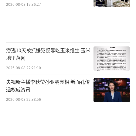
2026-08-08 19:36:27
“你还有几张信用卡能刷？”“你还有车
和房能抵押吗？”劝捐之下，一旦有人犹疑，
张馨月书中的“一起使劲论”就派上了用
场。“他们说，如果你不跟大家一条心、一起
潜逃10天被抓嫌犯疑靠吃玉米维生 玉米
共振，你的能量就会减弱，你就什么都不会好
地里落网
了。”赵霞讲道，“周围的人都在
2026-08-08 22:21:10
说‘是’‘好’‘我愿意’，自己也就被牵着
走了。”
央视新主播李秋莹孙亚鹏亮相 新面孔传
递权威资讯
至于杨丽（化名），她在体验过巴厘岛
2026-08-08 22:38:56
的“生死回望”课程后，“感觉释放了压抑的
情绪”，于是交了100万元，当了“督
导”。“他们跟我说，‘督导’每年可以出国
培训10次。学成再给别人讲课，月收入10万