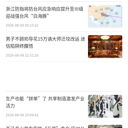
元，一年就赚回来了。”
浙江防指将防台风应急响应提升至Ⅲ级
迎战强台风“白海豚”
少则损失数十万，多则上千万
2026-08-09 00:15:32
2015年5月，赵霞不惜借高利贷，又凑了2
男子不顾劝导花15万请大师迁坟改运 迷
00万元，交了上去。这一次，是高某劝赵霞加
信陷阱终醒悟
盟合作，成立培训中心。
2026-08-08 22:31:26
“她说每个会员交的5万元，会有2万元给
中心，作为维护费。我不愿意，但她说这是光
荣使命，砸锅卖铁也要交。成立中心，能成为
全城人的‘灯塔’，功德无量，整个家族、世
生产也能“拼单”了 共享制造激发产业
世代代就都妥了。如果退缩了，你就不再受
活力
到‘馨月老师’能量场的保护了，这辈子也就
2026-08-08 20:09:42
完了。”