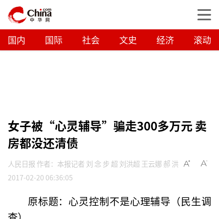
国内
国际
社会
文史
经济
滚动
女子被“心灵辅导”骗走300多万元 卖
房都没还清债
人民日报 作者：本报记者 刘 念 步 超 刘洪超 王云娜 郝 洪
2017-02-20 06:36:05
原标题：心灵控制不是心理辅导（民生调
查）