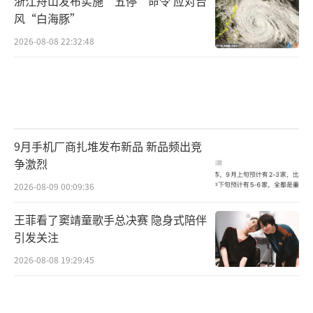
浙江舟山发布实施“五停”命令 应对台
风“白海豚”
赵霞与另一人各出了200万元，成立了中
2026-08-08 22:32:48
心。然而，高某在兑现维护费时，却打了折
扣。中心只拿到几十万元，还不够场地租金等
运营成本。
杨丽的处境更糟糕。她不仅交了400万元成
9月手机厂商扎堆发布新品 新品频出竞
立中心，还交了100万元使丈夫成为国际学员，
争激烈
又另交了50万元，投资所谓的“点石成金”项
2026-08-09 00:09:36
目。至于“钱款可以退还”“投资可以赚
钱”等承诺，则无不成为泡影。
王菲看了窦靖童歌手总决赛 隐身式陪伴
引发关注
赵霞向高某等人讨说法，始终没结果。得
2026-08-08 19:29:45
知2016年4月的温哥华之行可以见到长年旅居海
外的张馨月，赵霞将希望押在了这次“朝圣之