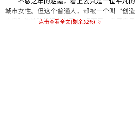
不惑之年的赵霞，看上去只是一位平凡的
城市女性。但这个普通人，却被一个叫“创造
丰盛”的神秘组织卷走了300多万元，卖了房子
点击查看全文(剩余
92
%)
都没还清债务。
创造丰盛，是一家所谓的“身心灵辅导机
构”。官网介绍，其创始人张馨月是“国际身
心灵导师、丰盛心理学的创始人”，目前“旅
居海外”。
“你还有几张信用卡能刷？”
2014年9月，赵霞的微信朋友圈出现了创造
丰盛的相关内容。不久，赵霞又接到了创造丰
盛的推销电话。“电话里说，听听课，就能帮
我改善家庭关系、改善财富。我和老公关系很