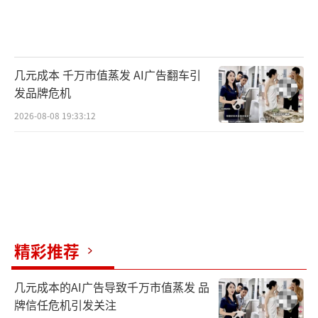
“高某说，这100万是用来投资的，以后能
返还。”赵霞表示，“我交完钱，想要票据，
但高某说这是‘灵魂的契约’，立字据是约束
几元成本 千万市值蒸发 AI广告翻车引
小人的。”
发品牌危机
赵霞投入到了学习中。书中，张馨月提倡
2026-08-08 19:33:12
顺从。“要与大家往一个方向使劲。你必须常
常说‘嗯、是、好、我愿意’。这种和谐的力
量，能为你提升频率。”
张馨月还一再宣扬“钱要流动”。“钱是
能量，能量是需要流动的。”“越攒钱就越容
精彩推荐
易有病，因为能量不流动，阻塞了。”“当你
几元成本的AI广告导致千万市值蒸发 品
调整频率到感恩和爱的时候，等于你接受宇宙
牌信任危机引发关注
恩典的管道比别人的粗。”