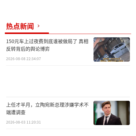
员。
财富课、关系课、影响力课……这些价值
热点新闻
不菲的课，往往一天就得上万元。5万元的学习
150元车上过夜费到底谁被做局了 真相
卡，转眼就花光了。在“导师”高某的劝说
反转背后的舆论博弈
下，赵霞在2014年底交了100万元，从普通会
2026-08-08 22:34:07
员升级为“督导”，以享受免费听课的待遇。
创造丰盛的成员，分为不同层级。普通会
员之上为“督导”，听课有优惠；再往上
为“校长”，可以在所处城市开设培训中心，
上任才半月，立陶宛新总理涉嫌学术不
要价数百万元；再往上则为“导师”，负责一
端遭调查
省的业务，要价数千万元，地位仅次于“馨月
2026-08-03 11:20:31
老师”。