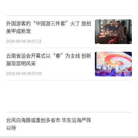
旅”上。
然而，每个人与张馨月面谈的时间，被限
外国游客的“中国游三件套”火了 旅拍
定为1分钟。“还有人嘱咐，绝对不能跟‘馨月
美甲成新宠
老师’谈消极的事，否则修行就功亏一篑
2026-08-08 20:57:12
了。”
云南省运会开幕式以“春”为主线 创新
终于，赵霞见到了神秘的“馨月老师”。
展现昆明风采
在1分钟里，张馨月只是告诫赵霞：“你的能量
2026-08-09 00:57:09
场不对，要好好改。”
2016年8月，《新京报》曝出创造丰盛“涉
嫌精神传销”。赵霞彻底醒悟，加入了维权队
伍，辗转奔走。
台风白海豚或重创多省市 华东沿海严阵
以待
她接触的维权者中，少则损失数十万，多
2026-08-08 17:01:38