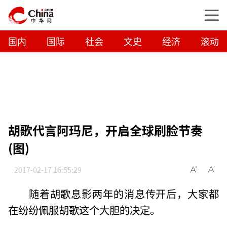
国内
国际
社会
文史
经济
滚动
胡歌代言阿玛尼，开启全球刷脸节奏
(图)
2017-02-17 16:55:29
随着胡歌息影两年的消息传开后，大家都
在纷纷佩服胡歌这个大胆的决定。