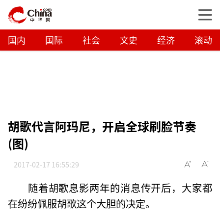
国内
国际
社会
文史
经济
滚动
胡歌代言阿玛尼，开启全球刷脸节奏
(图)
2017-02-17 16:55:29
随着胡歌息影两年的消息传开后，大家都
在纷纷佩服胡歌这个大胆的决定。