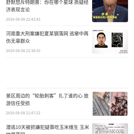
舒默怒斥特朗普：你在哪个星球 质疑经
济表现言论
2026-08-08 22:42:43
河南重大刑案嫌犯夏某钢落网 逃窜中再
伤无辜群众
2026-08-08 22:38:10
景区周边的“轮胎刺客”扎了谁的心 旅
游信任受损
2026-08-08 21:47:22
潜逃10天被抓嫌犯疑靠吃玉米维生 玉米