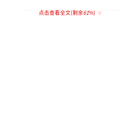
姜昆正在探讨春晚新相声。杜恩湖摄
点击查看全文(剩余
61
%)
距离1月27日除夕夜，仅有7天。备受关注
的央视2017年鸡年春晚，经过15日、17日、19
日三次大彩排，40多个节目几经导演组精雕细
刻，已经越来越精彩。1月21日晚，央视鸡年春
晚还将进行第四次带妆带观众彩排。
今年的春晚与往年有什么不同？有哪些明
星露脸？带着读者的疑问，华西都市报-封面新
闻记者走进北京央视1号演播大厅，观看春晚彩
排。2017年春晚节目有重大突破，创新节目
多，精彩节目多、喜剧语言类节目多。整台晚
会，喜庆、热烈、欢快。