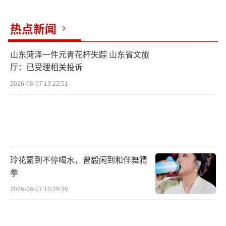
彩排，笑点段子更贴近现实，贴近百姓，贴近
时代。春晚倒计时之际，笑星们还在认真排
热点新闻
练，铆足了劲儿准备为全国观众奉上一道欢乐
盛宴。
山东菏泽一件元青花杯失踪 山东省文旅
厅：已受理相关投诉
2026-08-07 13:22:51
玲花累到不停喝水，曾毅闲到和伴舞猜
拳
2026-08-07 10:29:30