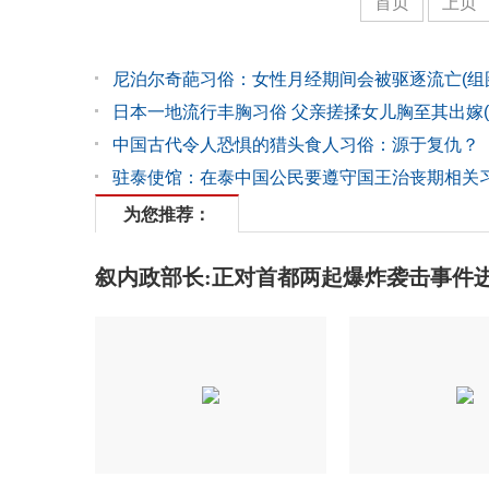
首页
上页
尼泊尔奇葩习俗：女性月经期间会被驱逐流亡(组
日本一地流行丰胸习俗 父亲搓揉女儿胸至其出嫁(
中国古代令人恐惧的猎头食人习俗：源于复仇？
驻泰使馆：在泰中国公民要遵守国王治丧期相关
为您推荐：
叙内政部长:正对首都两起爆炸袭击事件