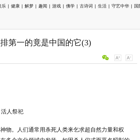
娱乐
|
健康
|
解梦
|
趣闻
|
游戏
|
佛学
|
古诗词
|
生活
|
守艺中华
|
国
排第一的竟是中国的它(3)
活人祭祀
他神物。人们通常用杀死人类来乞求超自然力量和权