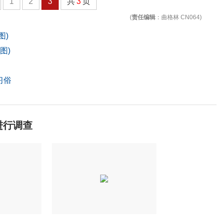
1
2
3
共
3
页
(
责任编辑
：曲格林 CN064)
图)
图)
习俗
进行调查