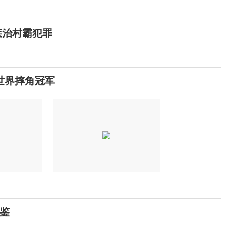
惩治村霸犯罪
世界摔角冠军
鉴