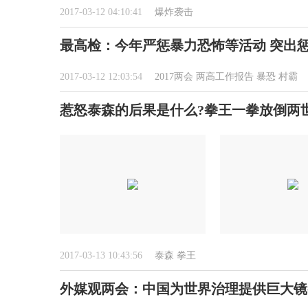
2017-03-12 04:10:41
爆炸袭击
最高检：今年严惩暴力恐怖等活动 突出
2017-03-12 12:03:54
2017两会
两高工作报告
暴恐
村霸
惹怒泰森的后果是什么?拳王一拳放倒两
2017-03-13 10:43:56
泰森
拳王
外媒观两会：中国为世界治理提供巨大镜