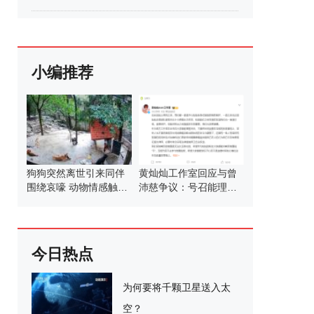
小编推荐
狗狗突然离世引来同伴
黄灿灿工作室回应与曾
围绕哀嚎 动物情感触动
沛慈争议：号召能理智
人心
发言
今日热点
为何要将千颗卫星送入太
空？