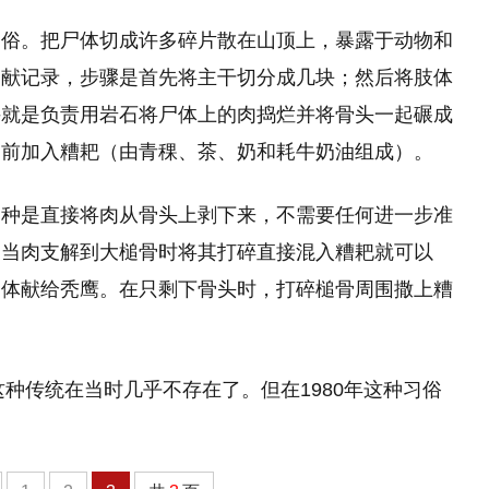
习俗。把尸体切成许多碎片散在山顶上，暴露于动物和
文献记录，步骤是首先将主干切分成几块；然后将肢体
手就是负责用岩石将尸体上的肉捣烂并将骨头一起碾成
之前加入糟耙（由青稞、茶、奶和耗牛奶油组成）。
一种是直接将肉从骨头上剥下来，不需要任何进一步准
，当肉支解到大槌骨时将其打碎直接混入糟耙就可以
尸体献给秃鹰。在只剩下骨头时，打碎槌骨周围撒上糟
这种传统在当时几乎不存在了。但在1980年这种习俗