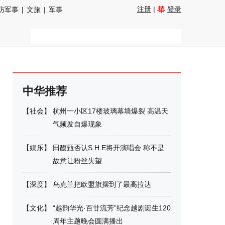
注册
|
登录
防军事
|
文旅
|
军事
中华推荐
【
社会
】
杭州一小区17楼玻璃幕墙爆裂 高温天
气频发自爆现象
【
娱乐
】
田馥甄否认S.H.E将开演唱会 称不是
故意让粉丝失望
【
深度
】
乌克兰把欧盟旗摆到了最高拉达
【
文化
】
“越韵华光·百廿流芳”纪念越剧诞生120
周年主题晚会圆满播出