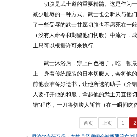
切腹是武士道的重要精髓。这是作为
减少耻辱的一种方式。武士也会听从与他
了一些受辱的武士甘愿切腹也不愿死在一
（没有人命令和期望他们切腹）中流行，
士只可以根据许可来执行。
武士沐浴后，穿上白色袍子，吃一顿
上，身着传统服装的日本切腹人，会将他
前他会准备好遗书，让他所选的助手（介
人要打开他的和服，拿起他的武士刀直接切
错”程序，一刀将切腹人斩首（在一瞬间肉
首页
上页
1
2
尼泊尔奇葩习俗：女性月经期间会被驱逐流亡(组