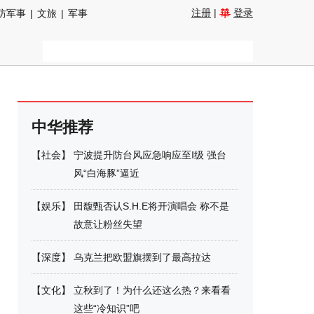
注册
|
登录
防军事
|
文旅
|
军事
中华推荐
【
社会
】
宁波提升防台风应急响应至Ⅰ级 强台
风“白海豚”逼近
【
娱乐
】
田馥甄否认S.H.E将开演唱会 称不是
故意让粉丝失望
【
深度
】
乌克兰把欧盟旗摆到了最高拉达
【
文化
】
立秋到了！为什么还这么热？来看看
这些“冷知识”吧