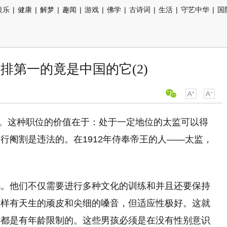
娱乐
|
健康
|
解梦
|
趣闻
|
游戏
|
佛学
|
古诗词
|
生活
|
守艺中华
|
国
排第一的竟是中国的它(2)
太监。这种职位的价值在于：处于一定地位的太监可以得
行阉割是违法的。在1912年侍奉帝王的人——太监，
视。他们不仅需要进行多种文化的训练和并且还要保持
一样有天生的顽皮和尖细的嗓音，但适应性极好。这就
选都是有年龄限制的。这些男孩必须是在没有性别意识