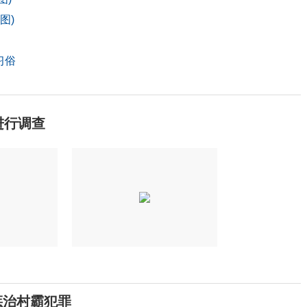
图)
习俗
进行调查
惩治村霸犯罪