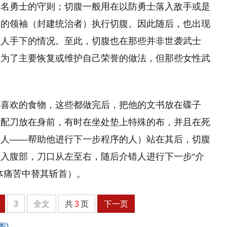
一名勇士的守则；切腹一般用在以防勇士落入敌手或是
们的领袖（封建统治者）执行切腹。因此随后，也出现
般人手下的情况。至此，切腹也在那些并非世袭武士
成为了主要恢复或维护自己荣誉的做法，但那些女性武
最喜欢的食物，这些都做完后，把他的文书放在碟子
的配刀放在身前，有时在坐处垫上特殊的布，并且在死
错人——帮助他进行下一步程序的人）站在其后，切腹
入腹部，刀口从左至右，随后介错人进行下一步“介
体痛苦中替其斩首）。
3
全文
共
3
页
下一页
图)