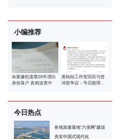
小编推荐
命案嫌犯逃窜28年漂白
黄灿灿工作室回应与曾
身份落户 真相追查中
沛慈争议：号召能理智
发言
今日热点
各地加速落地“六张网”建设
夯实中国式现代化