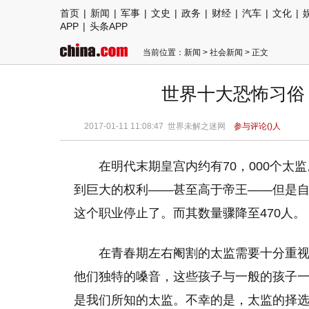
首页
|
新闻
|
军事
|
文史
|
政务
|
财经
|
汽车
|
文化
|
APP
|
头条APP
当前位置：
新闻
>
社会新闻
> 正文
世界十大恐怖习俗 
2017-01-11 11:08:47
世界未解之迷网
参与评论(
)人
在明代末期皇宫内约有70，000个
到巨大的权利——甚至高于帝王——但是自
这个职业停止了。而其数量骤降至470人。
在青春期左右阉割的太监需要十分重
他们独特的嗓音，这些孩子与一般的孩子
是我们所知的太监。不幸的是，太监的择