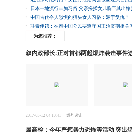
日本一地流行丰胸习俗 父亲搓揉女儿胸至其出嫁(
中国古代令人恐惧的猎头食人习俗：源于复仇？
驻泰使馆：在泰中国公民要遵守国王治丧期相关
为您推荐：
叙内政部长:正对首都两起爆炸袭击事件
2017-03-12 04:10:41
爆炸袭击
最高检：今年严惩暴力恐怖等活动 突出