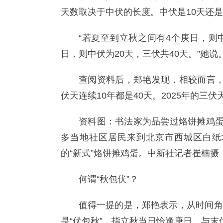
天数取决于中伏的长度。中伏是10天还是
“若夏至到立秋之间有4个庚日，则
日，则中伏为20天，三伏共40天。”她说
查阅资料后，郑艳发现，相较而言，4
伏天连续10年都是40天。2025年的三伏
资料图：书法家为品尝过烙饼摊鸡蛋
多当地社区居民来到北京市西城区白纸
的“新式”烙饼摊鸡蛋。中新社记者崔楠摄
何谓“秋包伏”？
值得一提的是，郑艳表示，从时间角
是“伏包秋”，指立秋当日恰逢庚日，与末