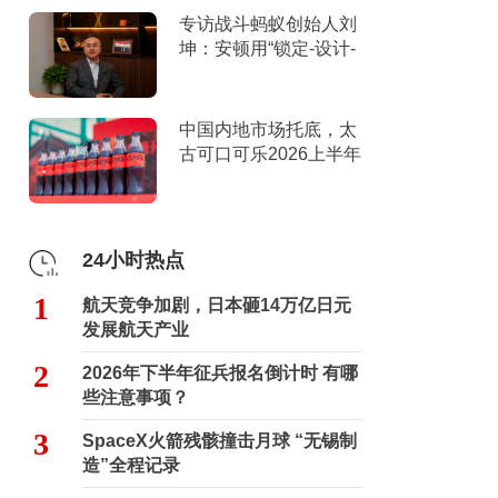
专访战斗蚂蚁创始人刘
坤：安顿用“锁定-设计-
击穿”跑出10倍增长
中国内地市场托底，太
古可口可乐2026上半年
营收创新高
24小时热点
1
航天竞争加剧，日本砸14万亿日元
发展航天产业
2
2026年下半年征兵报名倒计时 有哪
些注意事项？
3
SpaceX火箭残骸撞击月球 “无锡制
造”全程记录