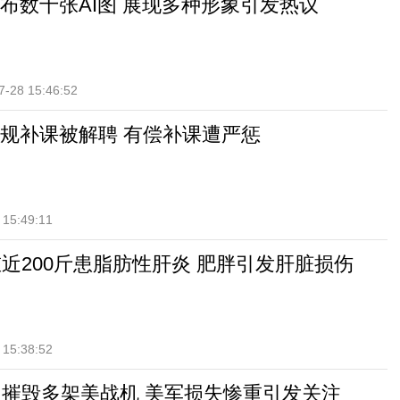
布数十张AI图 展现多种形象引发热议
7-28 15:46:52
规补课被解聘 有偿补课遭严惩
 15:49:11
重近200斤患脂肪性肝炎 肥胖引发肝脏损伤
 15:38:52
内摧毁多架美战机 美军损失惨重引发关注