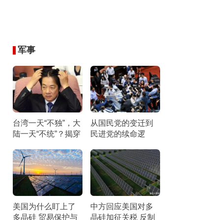
军事
台湾一天“不独”，大
从国民党的变迁到
陆一天“不统”？揭穿
民进党的续命逻
民进党最核心的盘
辑：它们最怕“民主
算
台湾”叙事被揭穿
美国为什么盯上了
中方回应美国对多
多晶硅 贸易保护与
晶硅加征关税 反制