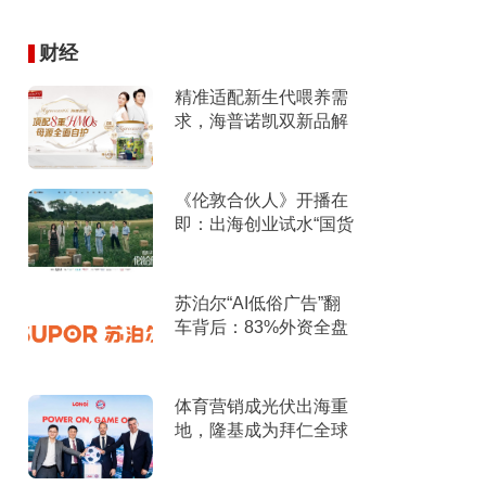
财经
精准适配新生代喂养需
求，海普诺凯双新品解
锁育儿新选择！
《伦敦合伙人》开播在
即：出海创业试水“国货
集群”模式，带动入境消
费反向种草
苏泊尔“AI低俗广告”翻
车背后：83%外资全盘
掌控，陷入流量内卷、
质量频发的负循环
体育营销成光伏出海重
地，隆基成为拜仁全球
官方合作伙伴