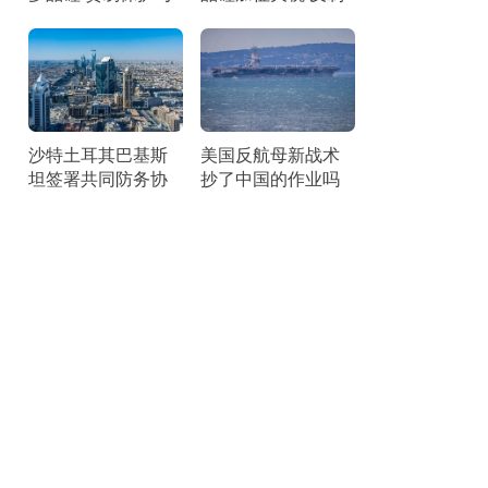
竞争焦点
措施展现战略智慧
沙特土耳其巴基斯
美国反航母新战术
坦签署共同防务协
抄了中国的作业吗
议 加强集体威慑力
借鉴中国反介入思
路