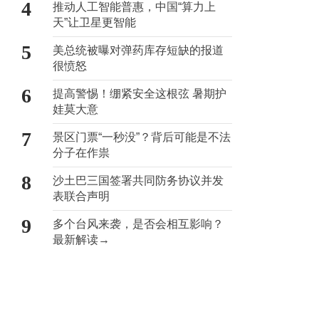
4
推动人工智能普惠，中国“算力上
天”让卫星更智能
5
美总统被曝对弹药库存短缺的报道
很愤怒
6
提高警惕！绷紧安全这根弦 暑期护
娃莫大意
7
景区门票“一秒没”？背后可能是不法
分子在作祟
8
沙土巴三国签署共同防务协议并发
表联合声明
9
多个台风来袭，是否会相互影响？
最新解读→