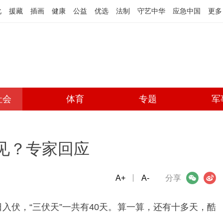
化
援藏
插画
健康
公益
优选
法制
守艺中华
应急中国
更多
社会
体育
专题
军
常见？专家回应
A+
微信
A-
微博
分享
日入伏，“三伏天”一共有40天。算一算，还有十多天，酷