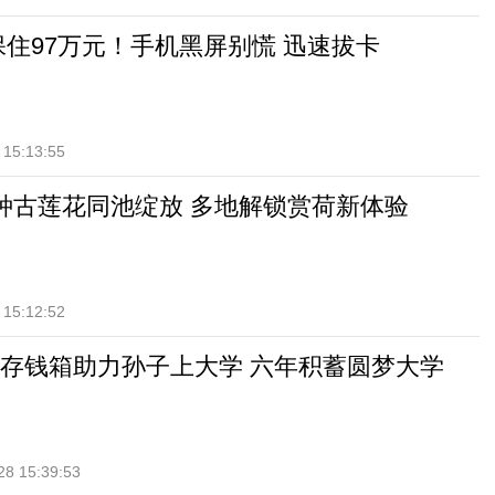
保住97万元！手机黑屏别慌 迅速拔卡
 15:13:55
种古莲花同池绽放 多地解锁赏荷新体验
 15:12:52
存钱箱助力孙子上大学 六年积蓄圆梦大学
28 15:39:53