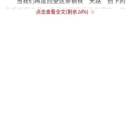
当我们再度回望这条钢铁“天路”创下的
多项世界之最，看到的是背后关于坚守、突
点击查看全文(剩余
16
%)
破、创新与奋斗的动人故事。（记者：洛卓嘉
措普布次仁汪亚海报：初林）
（责任编辑：zx0204）