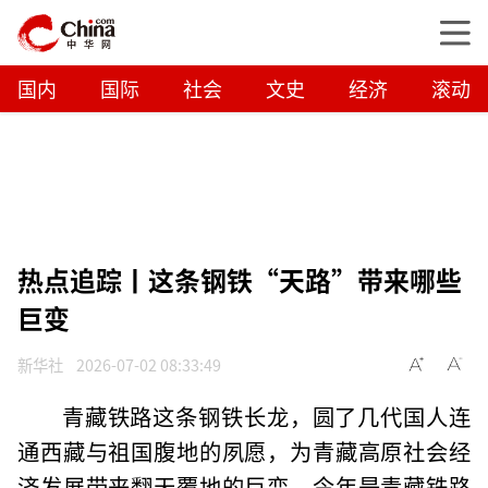
国内
国际
社会
文史
经济
滚动
热点追踪丨这条钢铁“天路”带来哪些
巨变
新华社
2026-07-02 08:33:49
青藏铁路这条钢铁长龙，圆了几代国人连
通西藏与祖国腹地的夙愿，为青藏高原社会经
济发展带来翻天覆地的巨变。今年是青藏铁路