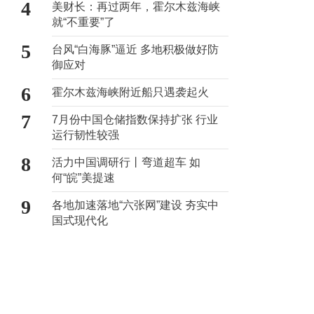
4
美财长：再过两年，霍尔木兹海峡
就“不重要”了
5
台风“白海豚”逼近 多地积极做好防
御应对
6
霍尔木兹海峡附近船只遇袭起火
7
7月份中国仓储指数保持扩张 行业
运行韧性较强
8
活力中国调研行丨弯道超车 如
何“皖”美提速
9
各地加速落地“六张网”建设 夯实中
国式现代化