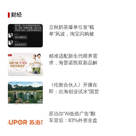
财经
立秋奶茶爆单引发“截
单”风波，淘宝闪购被
指“优先拿友商订
单”、“专挑贵的拿”
精准适配新生代喂养需
求，海普诺凯双新品解
锁育儿新选择！
《伦敦合伙人》开播在
即：出海创业试水“国货
集群”模式，带动入境消
费反向种草
苏泊尔“AI低俗广告”翻
车背后：83%外资全盘
掌控，陷入流量内卷、
质量频发的负循环