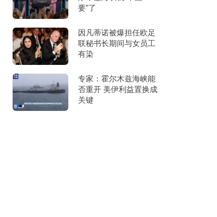
要”了
因凡蒂诺被爆担任欧足
联秘书长期间与女员工
有染
专家：霍尔木兹海峡能
否重开 美伊利益置换成
关键