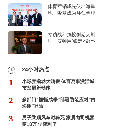
体育营销成光伏出海重
地，隆基成为拜仁全球
官方合作伙伴
专访战斗蚂蚁创始人刘
坤：安顿用“锁定-设计-
击穿”跑出10倍增长
24小时热点
1
小球赛撬动大消费 体育赛事激活城
市发展新动能
2
多部门“攥指成拳”部署防范应对“白
海豚”登陆
3
男子乘顺风车时猝死 家属向司机索
赔18万 法院判了