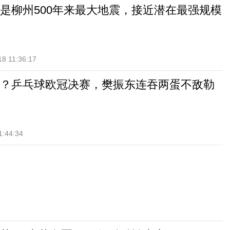
是柳州500年来最大地震，接近潜在最强规模
18 11:36:17
？乒乓球欧冠决赛，樊振东连吞两蛋不敌勒
1:44:34