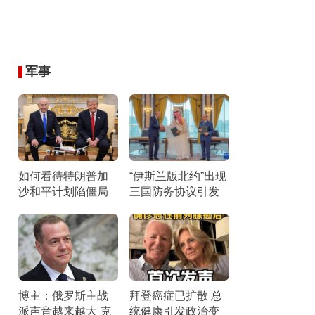
军事
如何看待特朗普加
“伊斯兰版北约”出现
沙和平计划陷僵局
三国防务协议引发
双方互不相让
关注
博主：俄罗斯主战
拜登癌症已扩散 总
派声音越来越大 克
统健康引发政治变