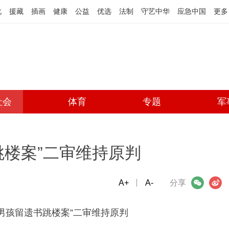
化
援藏
插画
健康
公益
优选
法制
守艺中华
应急中国
更多
社会
体育
专题
军
跳楼案”二审维持原判
端
A+
微信
A-
微博
分享
岁男孩留遗书跳楼案”二审维持原判