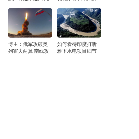
宫内外压力剧增
局
博主：俄军攻破奥
如何看待印度打听
列霍夫两翼 南线攻
雅下水电项目细节
势达高峰
刺探情报引发争议