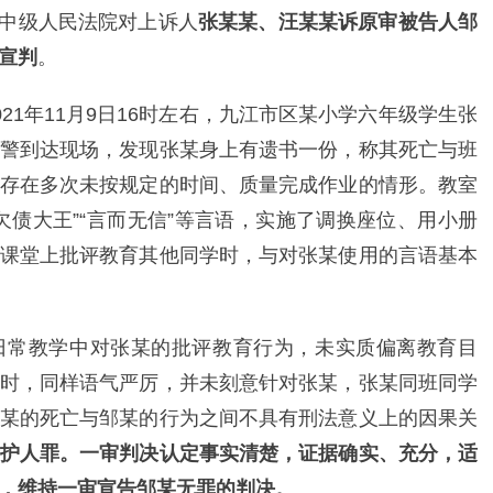
江市中级人民法院对上诉人
张某某、汪某某诉原审被告人邹
宣判
。
21年11月9日16时左右，九江市区某小学六年级学生张
警到达现场，发现张某身上有遗书一份，称其死亡与班
存在多次未按规定的时间、质量完成作业的情形。教室
欠债大王”“言而无信”等言语，实施了调换座位、用小册
课堂上批评教育其他同学时，与对张某使用的言语基本
日常教学中对张某的批评教育行为，未实质偏离教育目
时，同样语气严厉，并未刻意针对张某，张某同班同学
某的死亡与邹某的行为之间不具有刑法意义上的因果关
护人罪。一审判决认定事实清楚，证据确实、充分，适
，维持一审宣告邹某无罪的判决。