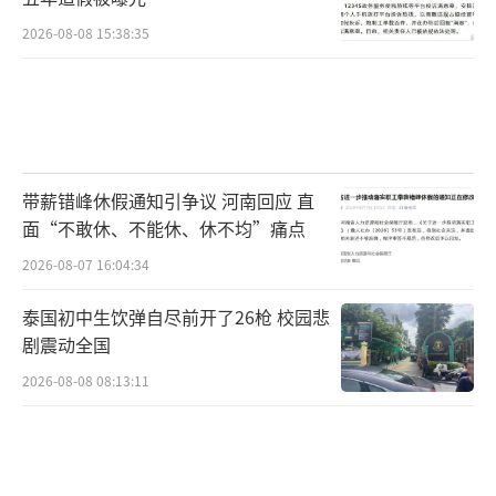
公司的保供物资，因为她并不生活在闵行区我
2026-08-08 15:38:35
们供应货品的三个镇。不过，我相信在大家的
努力下，上海的疫情一定会尽快过去，大家的
生活会恢复正常。
我们的分装包部分物资
带薪错峰休假通知引争议 河南回应 直
我对上海的感觉是——到处都是高楼大厦。
面“不敢休、不能休、休不均”痛点
上海人才济济，是一座真正的国际大都市。我
2026-08-07 16:04:34
还有个小心思——曾经在乘坐八号线地铁的时
泰国初中生饮弹自尽前开了26枪 校园悲
候，到过一个小吃很多的地方。等疫情过去，
剧震动全国
我相信自己还有机会到大上海看看。我们长三
2026-08-08 08:13:11
角一体化的情况下，希望扬州也好，上海也
好，都会越来越好。
（责任编辑：1417）