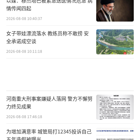
以媒：穆杰塔巴被紧急送医情况危急 病
不是要听网友的。我想想，反正没什么大碍，
情传闻四起
就尊重一些网友的意见吧。毕竟，找到手机，
2026-08-08 10:40:37
我已经很开心了。
女子带娃漂流落水 教练员称不敢捞 安
全承诺成空谈
我现在用着一台旧手机，等待失而复得的
手机隔离回来。
2026-08-08 10:11:18
不过，这台手机是不是有必要隔离14天，
我觉得大家可以听流行病学专家的。毕竟，我
这个只是一个个案，我们给这台手机隔离14天
的决定，不作为大家行为的参考哦。
河南重大刑事案嫌疑人落网 警方不懈努
力终见成果
想想在新冠肺炎疫情之前，我是去过上海
2026-08-08 17:46:18
的。因为我还有个姐姐在上海工作，是一所学
为增加满意率 城管局打12345投诉自己
校的行政人员。不过很遗憾她目前拿不到我们
五年造假被曝光