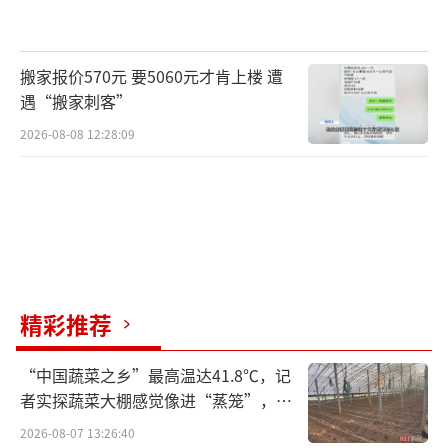
道4月5日下午，我们经理就跟我说，我堂姐的
帖子起作用了，手机找到了。
搬家报价570元 要5060元才肯上楼 遭
遇“搬家刺客”
我的手机找到了
2026-08-08 12:28:09
我从新闻中看到，“据上海市闵行区虹桥
镇兰竹居委会工作人员介绍，4月5日上午9点，
一辆印有‘江苏扬州江都驰援上海共克时
艰’标语的大货车抵达小区。车上装着近千份
蔬菜包。小区志愿者们迅速卸货送往居民家。
这时，社区群里有人转发了‘寻物帖’，说帖
精彩推荐
子里的蔬菜包内容和小区刚收到的蔬菜包一
“中国蔬菜之乡”最高温达41.8℃，记
样。之后，有志愿者向居委会反映，车上一直
者实探蔬菜大棚感觉像进“蒸笼”，有
有声音在响，大家循声找到其中一个蔬菜包，
村民称只能凌晨两点起来干活
2026-08-07 13:26:40