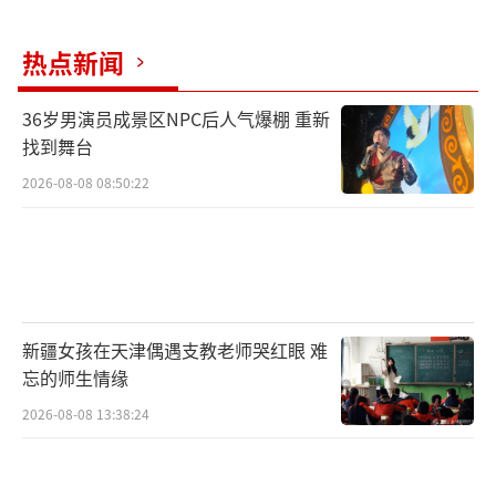
爸爸批评我，说我太粗心了。
当天完成工作以后，回家我就通过云端把
热点新闻
丢失的手机的内容倒入之前的一个旧手机里。
36岁男演员成景区NPC后人气爆棚 重新
我想想自己确实有些丢三落四，不过丢手
找到舞台
机还是第一次，于是在家里吐了个槽。我的堂
2026-08-08 08:50:22
姐听了我的吐槽后，就到“今日头条”发帖。
我堂姐的发帖
当时我家判断，丢失的手机可能就是在打
新疆女孩在天津偶遇支教老师哭红眼 难
包的时候不小心落在保供包里了。我堂姐还在
忘的师生情缘
帖子里调侃我，说“把手机打包给上海人民，
2026-08-08 13:38:24
我现在就忍不住想笑”。
当时发帖，也没想着能够找回手机。哪知