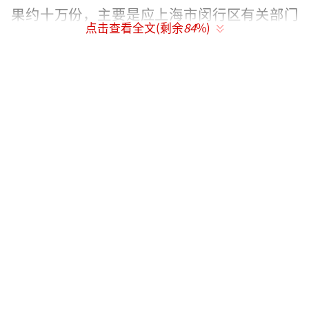
果约十万份，主要是应上海市闵行区有关部门
点击查看全文(剩余
84
%)
之托，为闵行区浦江镇、虹桥镇和莘庄镇市民
提供疫情下的餐桌供应。
我也参与到保供品的分拣之中，每天上午8
点半到下午6点，除了中午吃个饭以外，其他时
间都在干这事。其中还出了点儿情况，引起了
媒体关注。想想还真有点不好意思。
我在参与守沪保供品分拣
4月4日上午，在分拣过程中，我于上午10
点来钟接了一个电话，然后就把手机塞在外套
口袋里，继续专心工作。哪知道11点半完成上
午的分拣工作准备吃午饭时，一摸口袋，手机