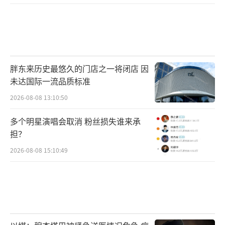
打开一看，里面有部手机电量只剩3%”。经过
核实，那部手机是我丢失的手机。
我们公司的货车司机将我“上海一日
游”的手机带回了扬州。
胖东来历史最悠久的门店之一将闭店 因
未达国际一流品质标准
报道还说，手机通过我们公司的送货司机
带回了扬州。细心的工作人员在将手机交还给
2026-08-08 13:10:50
我们的司机后，还特地出具证明——这台手机来
多个明星演唱会取消 粉丝损失谁来承
过上海，但机主没来过，以免机主的健康码变
担？
色。
2026-08-08 15:10:49
不过，我目前还没拿到自己的手机。一方
面，我现在有一台旧手机可以用；另一方面，
尽管我的手机经过消杀处理，但我看到有网友
说，这台手机需要隔离14天。我们经理问我是