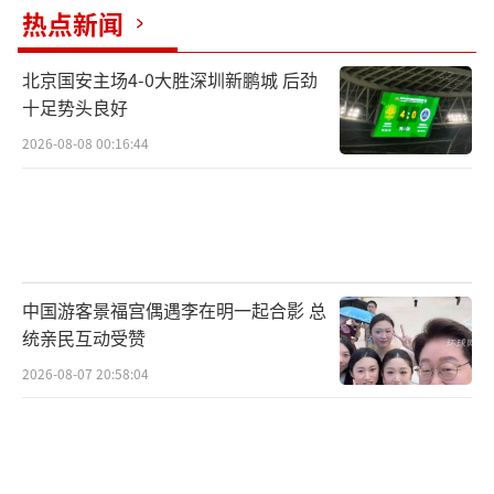
热点新闻
来呢，对不对。”
北京国安主场4-0大胜深圳新鹏城 后劲
出来后过了一两分钟，谢女士的儿子在教
十足势头良好
室里又哭了起来。
2026-08-08 00:16:44
厕所里到底发生了什么？
现在，问题的关键是当天11点20分到23
分，这段时间，厕所门一直关着，厕所里又没
有监控。这中间到底发生了什么呢？
中国游客景福宫偶遇李在明一起合影 总
统亲民互动受赞
我们回看一下监控，来关注一下三位涉及
2026-08-07 20:58:04
的老师。其中，有两位老师在厕所里待的时间
比较长，另一位从进去到出来，大概五六秒的
时间。