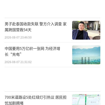
杭州kids love学习中心郑老师：“最大的
分歧在于，先要承认我们打了小孩的事实，才
能够来谈。实际上打了孩子的事情，不能承
男子赴泰国收款失联 警方介入调查 家
认，是有蛮多疑点的。刚过来一到两周，厌学
属跨国营救54天
的情绪是肯定有的。”
2026-08-07 23:46:50
协商下来，郑老师表示，接下来让谢女士
中国要用5万亿织一张网 为经济增
长“充电”
的孩子，再尝试来学习中心上课，如果孩子实
2026-08-07 21:31:02
在不愿意来，那就做退款处理。
原标题:厕所关门三分钟 三岁男童遭老师打脸？
700米道路设5处红绿灯引热议 居民担
忧加剧拥堵