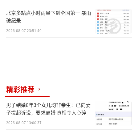
记者提出，见一见视频中的三位老师，被
北京多站点小时雨量下到全国第一 暴雨
学习中心拒绝了，说由郑老师来统一回复。谢
破纪录
女士认为，儿子在教室里哭，是厕所里面引起
2026-08-07 23:51:40
的。而学习中心这边解释，谢女士儿子心情不
好，是因为小便时，尿滴到了裤子上。但谢女
士这边表示，孩子在家里从来不会因为这种事
情难过，这中间一定发生了什么。
杭州kids love学习中心老师：从打人手势
精彩推荐
来看，不合常理？
男子结婚8年3个女儿均非亲生：已向妻
谢女士夫妇要求道歉并退款
子提起诉讼，要求离婚 真相令人心碎
不管是无罪推论，还是打人的手势问题，
2026-08-07 13:00:37
目前都没法让谢女士夫妻俩信服。