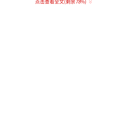
孩子情绪出现问题，应该在当天中午11点20分
点击查看全文(剩余
78
%)
前后，也就是孩子吃饭前，上厕所的时间，这
中间涉及三名老师。
杭州kids love学习中心 郑老师：“一个是
穿绿鞋子、一个穿红鞋子和一个穿白颜色鞋子
的老师。我们要证明谁打了孩子，我们得基于
公平原则，基于无罪推论来处理，不是说怎么
样证明怎么样没打小孩，应该是怎么样证明打
了小孩。”
厕所门关上三分钟，孩子出来时情绪不
对？
画面中，这个黑衣黄色翻帽的孩子就是谢
女士的儿子。陆陆续续，孩子们都进了厕所。