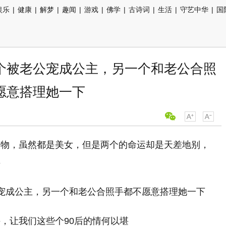
娱乐
|
健康
|
解梦
|
趣闻
|
游戏
|
佛学
|
古诗词
|
生活
|
守艺中华
|
国
个被老公宠成公主，另一个和老公合照
愿意搭理她一下
人物，虽然都是美女，但是两个的命运却是天差地别，
异
，让我们这些个90后的情何以堪