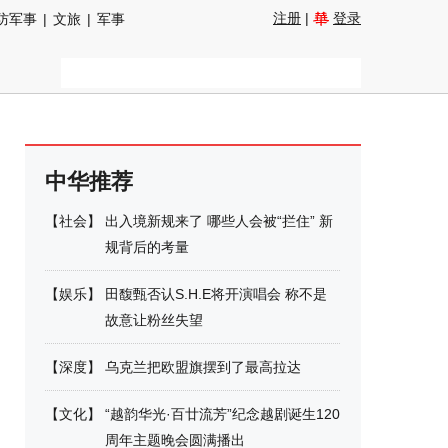
注册
|
登录
防军事
|
文旅
|
军事
中华推荐
【
社会
】
出入境新规来了 哪些人会被“拦住” 新
规背后的考量
【
娱乐
】
田馥甄否认S.H.E将开演唱会 称不是
故意让粉丝失望
【
深度
】
乌克兰把欧盟旗摆到了最高拉达
【
文化
】
“越韵华光·百廿流芳”纪念越剧诞生120
周年主题晚会圆满播出