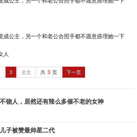
女人
2
3
全文
共
3
页
下一页
此不饶人，居然还有辣么多催不老的女神
岁儿子被赞最帅星二代