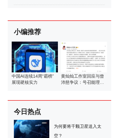
小编推荐
中国AI连续14周“霸榜”
黄灿灿工作室回应与曾
展现硬核实力
沛慈争议：号召能理智
发言
今日热点
为何要将千颗卫星送入太
空？