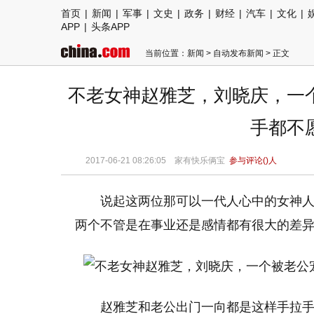
首页
|
新闻
|
军事
|
文史
|
政务
|
财经
|
汽车
|
文化
|
APP
|
头条APP
当前位置：
新闻
>
自动发布新闻
> 正文
不老女神赵雅芝，刘晓庆，一
手都不
2017-06-21 08:26:05 家有快乐俩宝
参与评论(
)人
说起这两位那可以一代人心中的女神
两个不管是在事业还是感情都有很大的差
赵雅芝和老公出门一向都是这样手拉手