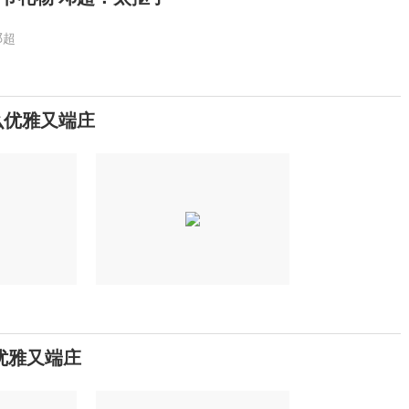
邓超
么优雅又端庄
优雅又端庄