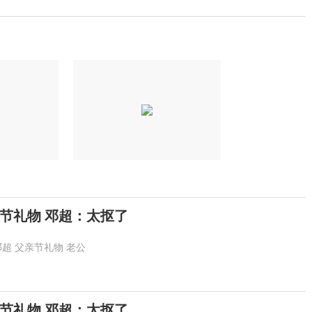
节礼物 邓超：太抠了
邓超
父亲节礼物
老公
节礼物 邓超：太抠了