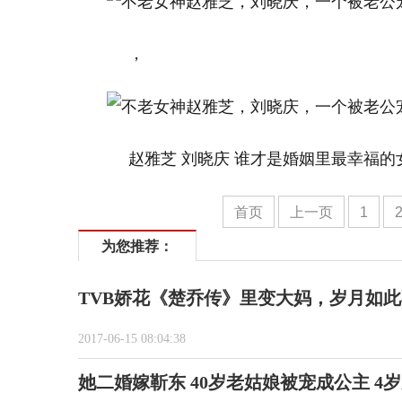
，
赵雅芝 刘晓庆 谁才是婚姻里最幸福的
首页
上一页
1
为您推荐：
TVB娇花《楚乔传》里变大妈，岁月如
2017-06-15 08:04:38
她二婚嫁靳东 40岁老姑娘被宠成公主 4