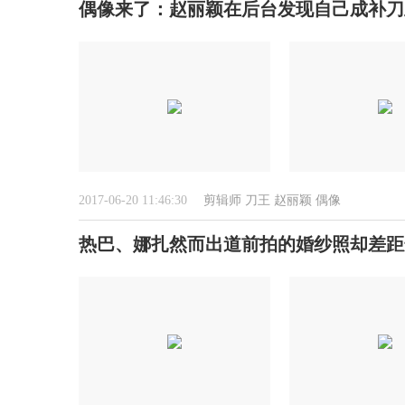
偶像来了：赵丽颖在后台发现自己成补刀
2017-06-20 11:46:30
剪辑师
刀王
赵丽颖
偶像
热巴、娜扎然而出道前拍的婚纱照却差距