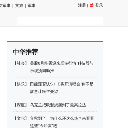
注册
|
登录
防军事
|
文旅
|
军事
中华推荐
【
社会
】
美股8月能否迎来反转行情 科技股与
乐观预期助推
【
娱乐
】
田馥甄否认S.H.E将开演唱会 称不是
故意让粉丝失望
【
深度
】
乌克兰把欧盟旗摆到了最高拉达
【
文化
】
立秋到了！为什么还这么热？来看看
这些“冷知识”吧