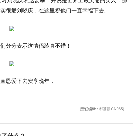
当众对刘晓庆表达爱慕，并说是世界上最美丽的女人，那
确实很爱刘晓庆，在这里祝他们一直幸福下去。
友们分分表示这情侣装真不错！
一直恩爱下去安享晚年，
(
责任编辑
：都基强 CN065)