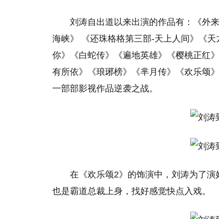
刘涛自出道以来出演的作品有：《外来媳
海峡》 《还珠格格第三部-天上人间》《
你》《白蛇传》《遍地英雄》《樱桃正红
有所依》《琅琊榜》《芈月传》《欢乐颂》
一部部影视作品逆袭之战。
在《欢乐颂2》的饰演中，刘涛为了演
也是霸道总裁上身，找好感觉快点入戏。