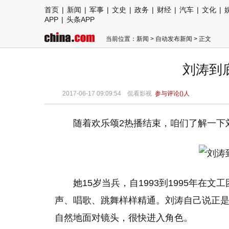
首页
|
新闻
|
军事
|
文史
|
政务
|
财经
|
汽车
|
文化
|
APP
|
头条APP
当前位置：
新闻
>
自动发布新闻
> 正文
刘涛到
2017-06-17 09:09:54 侃看影视
参与评论(
)人
随着欢乐颂2热播结束，咱们了解一下
她15岁当兵，自1993到1995年
声、唱歌、跳舞样样精通。刘涛自己说正
自然地面对镜头，很快进入角色。