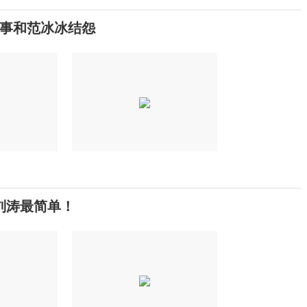
事和范冰冰结怨
刘涛最简单！