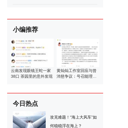
小编推荐
云南发现眼镜王蛇一家
黄灿灿工作室回应与曾
38口 茶园里的意外发现
沛慈争议：号召能理智
发言
今日热点
攻克难题！“海上大风车”如
何稳稳浮在海上？