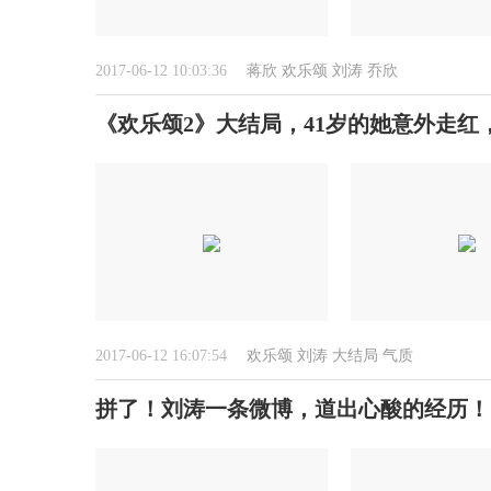
2017-06-12 10:03:36
蒋欣
欢乐颂
刘涛
乔欣
《欢乐颂2》大结局，41岁的她意外走红
2017-06-12 16:07:54
欢乐颂
刘涛
大结局
气质
拼了！刘涛一条微博，道出心酸的经历！