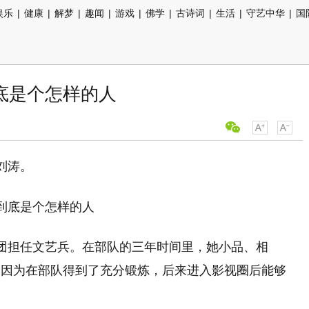
娱乐
|
健康
|
解梦
|
趣闻
|
游戏
|
佛学
|
古诗词
|
生活
|
守艺中华
|
国
底是个怎样的人
刘涛。
在文工团担任文艺兵。在部队的三年时间里，她小品、相
是因为在部队得到了充分锻炼，后来进入影视圈后能够