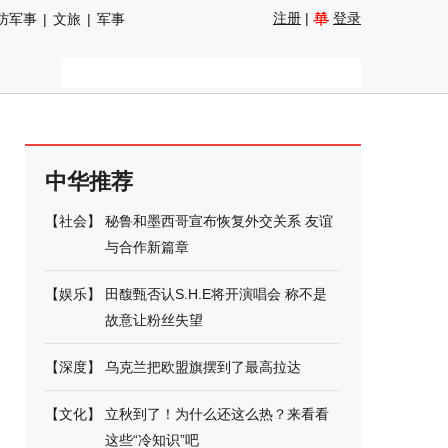
注册
|
登录
防军事
|
文旅
|
军事
中华推荐
【
社会
】
秘鲁和墨西哥宣布恢复外交关系 友谊
与合作新篇章
【
娱乐
】
田馥甄否认S.H.E将开演唱会 称不是
故意让粉丝失望
【
深度
】
乌克兰把欧盟旗摆到了最高拉达
【
文化
】
立秋到了！为什么还这么热？来看看
这些“冷知识”吧