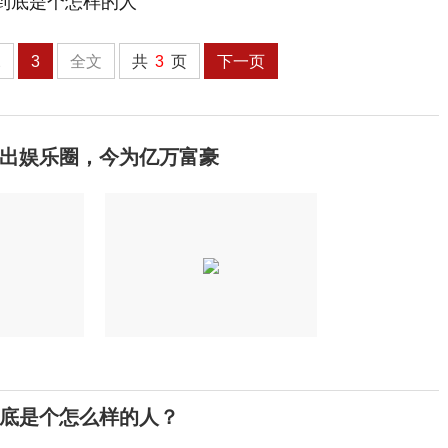
2
3
全文
共
3
页
下一页
出娱乐圈，今为亿万富豪
底是个怎么样的人？