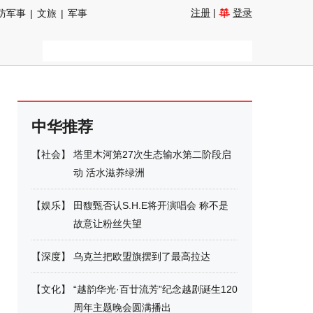
注册
|
登录
防军事
|
文旅
|
军事
中华推荐
【
社会
】
塔里木河第27次生态输水第二阶段启
动 活水滋养绿洲
【
娱乐
】
田馥甄否认S.H.E将开演唱会 称不是
故意让粉丝失望
【
深度
】
乌克兰把欧盟旗摆到了最高拉达
【
文化
】
“越韵华光·百廿流芳”纪念越剧诞生120
周年主题晚会圆满播出