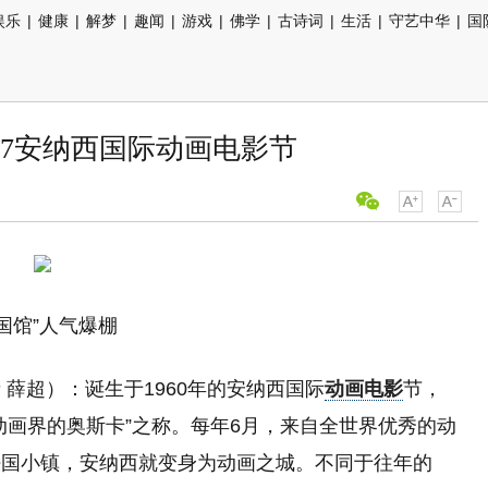
娱乐
|
健康
|
解梦
|
趣闻
|
游戏
|
佛学
|
古诗词
|
生活
|
守艺中华
|
国
17安纳西国际动画电影节
中国馆”人气爆棚
薛超）：诞生于1960年的安纳西国际
动画电影
节，
动画界的奥斯卡”之称。每年6月，来自全世界优秀的动
法国小镇，安纳西就变身为动画之城。不同于往年的