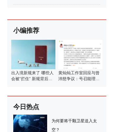
小编推荐
出入境新规来了 哪些人
黄灿灿工作室回应与曾
会被“拦住” 新规背后的
沛慈争议：号召能理智
考量
发言
今日热点
为何要将千颗卫星送入太
空？