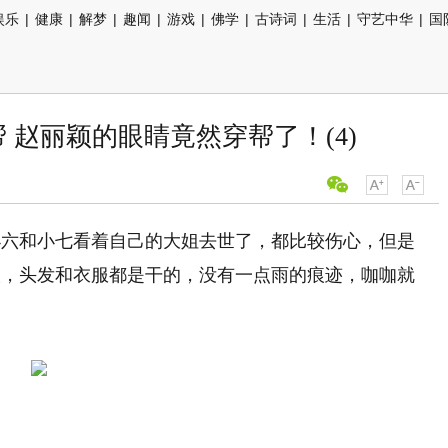
娱乐
|
健康
|
解梦
|
趣闻
|
游戏
|
佛学
|
古诗词
|
生活
|
守艺中华
|
国
 赵丽颖的眼睛竟然穿帮了！(4)
和小七看着自己的大姐去世了，都比较伤心，但是
人，头发和衣服都是干的，没有一点雨的痕迹，咖咖就