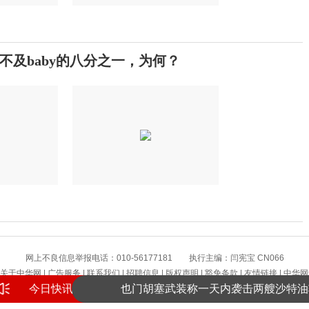
及baby的八分之一，为何？
提高警惕！绷紧暑期护娃安全这根弦
网上不良信息举报电话：010-56177181 执行主编：闫宪宝 CN066
景区增设网红打卡景观 受访者感觉“不搭
关于中华网
|
广告服务
|
联系我们
|
招聘信息
|
版权声明
|
豁免条款
|
友情链接
|
中华网
今日快讯
也门胡塞武装称一天内袭击两艘沙特油
版权所有 中华网