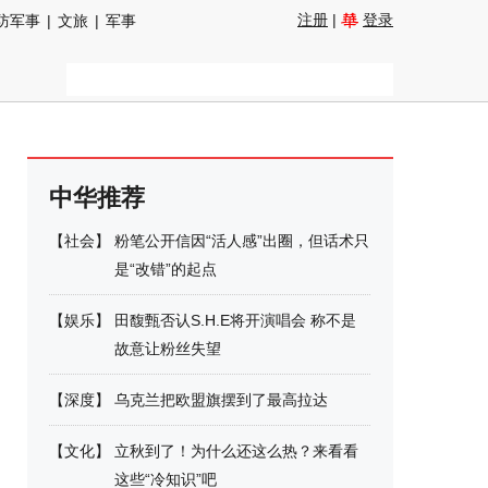
注册
|
登录
防军事
|
文旅
|
军事
中华推荐
【
社会
】
粉笔公开信因“活人感”出圈，但话术只
是“改错”的起点
【
娱乐
】
田馥甄否认S.H.E将开演唱会 称不是
故意让粉丝失望
【
深度
】
乌克兰把欧盟旗摆到了最高拉达
【
文化
】
立秋到了！为什么还这么热？来看看
这些“冷知识”吧