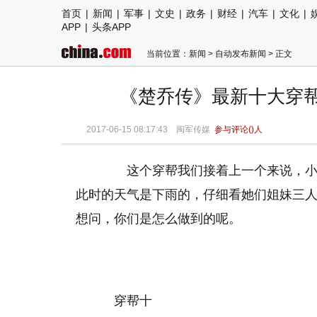
首页
|
新闻
|
军事
|
文史
|
政务
|
财经
|
汽车
|
文化
|
APP
|
头条APP
当前位置：
新闻
>
自动发布新闻
> 正文
《楚乔传》最新十大穿帮
2017-06-15 08:17:43
闽军传媒
参与评论(
)人
这个穿帮我们接着上一个来说，小六
此时的天气是下雨的，仔细看她们姐妹三
想问，你们是怎么做到的呢。
穿帮十