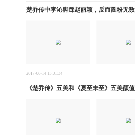
楚乔传中李沁脚踩赵丽颖，反而圈粉无数
2017-06-14 13:01:34
《楚乔传》五美和《夏至未至》五美颜值