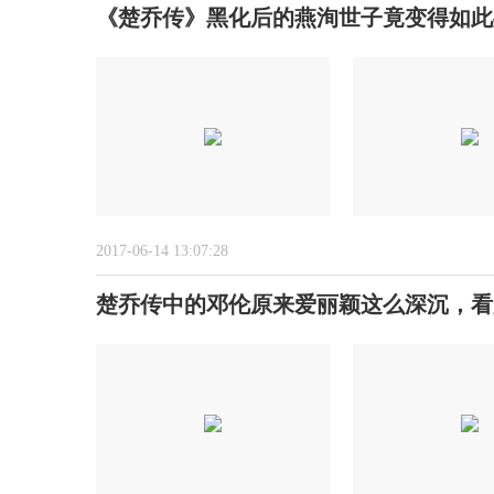
《楚乔传》黑化后的燕洵世子竟变得如此
2017-06-14 13:07:28
楚乔传中的邓伦原来爱丽颖这么深沉，看