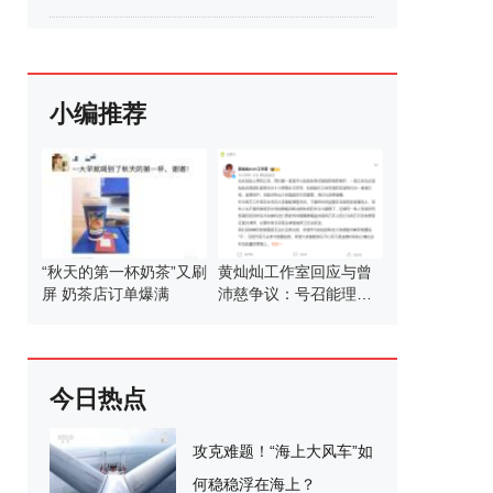
小编推荐
“秋天的第一杯奶茶”又刷
黄灿灿工作室回应与曾
屏 奶茶店订单爆满
沛慈争议：号召能理智
发言
今日热点
攻克难题！“海上大风车”如
何稳稳浮在海上？