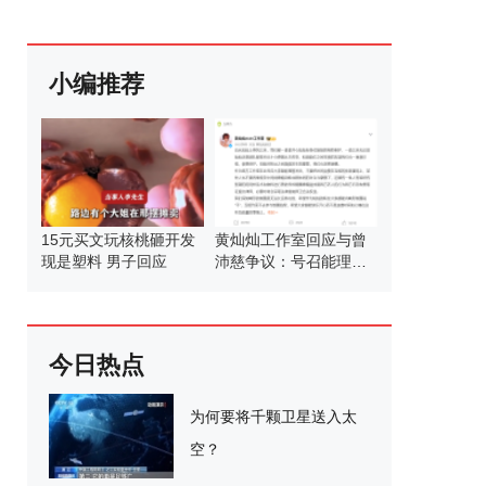
小编推荐
15元买文玩核桃砸开发
黄灿灿工作室回应与曾
现是塑料 男子回应
沛慈争议：号召能理智
发言
今日热点
为何要将千颗卫星送入太
空？