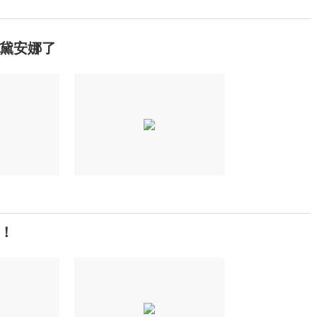
黛安娜了
！