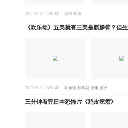
2017-06-11 15:01:09
泰国
翻译
《欢乐颂》五美就有三美是麒麟臂？但生
2017-06-11 16:51:42
欢乐颂
麒麟臂
汤唯
孩子
三分钟看完日本恐怖片《鸡皮疙瘩》