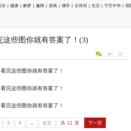
娱乐
|
健康
|
解梦
|
趣闻
|
游戏
|
佛学
|
古诗词
|
生活
|
守艺中华
|
国
这些图你就有答案了！(3)
5
6
...
全文
共
11
页
下一页