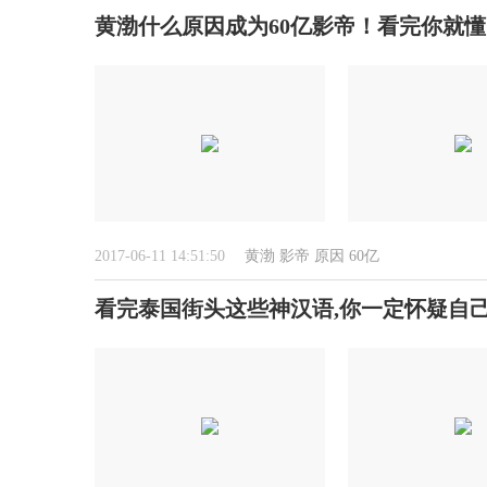
黄渤什么原因成为60亿影帝！看完你就懂
2017-06-11 14:51:50
黄渤
影帝
原因
60亿
看完泰国街头这些神汉语,你一定怀疑自