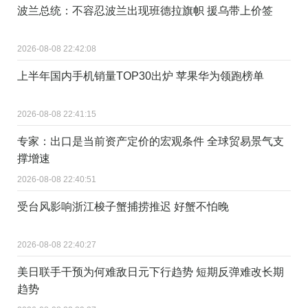
波兰总统：不容忍波兰出现班德拉旗帜 援乌带上价签
2026-08-08 22:42:08
上半年国内手机销量TOP30出炉 苹果华为领跑榜单
2026-08-08 22:41:15
专家：出口是当前资产定价的宏观条件 全球贸易景气支
撑增速
2026-08-08 22:40:51
受台风影响浙江梭子蟹捕捞推迟 好蟹不怕晚
2026-08-08 22:40:27
美日联手干预为何难敌日元下行趋势 短期反弹难改长期
趋势