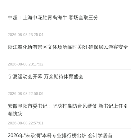
中超：上海申花胜青岛海牛 客场全取三分
2026-08-08 23:25:04
浙江奉化所有景区文体场所临时关闭 确保居民游客安全
2026-08-08 23:17:32
宁夏运动会开幕 万众期待体育盛会
2026-08-08 22:58:06
安徽阜阳市委书记：坚决打赢防台风硬仗 新书记上任引
领抗灾
2026-08-08 22:57:01
2026年“未录满”本科专业排行榜出炉 会计学居首