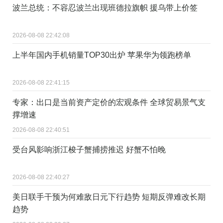
波兰总统：不容忍波兰出现班德拉旗帜 援乌带上价签
2026-08-08 22:42:08
上半年国内手机销量TOP30出炉 苹果华为领跑榜单
2026-08-08 22:41:15
专家：出口是当前资产定价的宏观条件 全球贸易景气支
撑增速
2026-08-08 22:40:51
受台风影响浙江梭子蟹捕捞推迟 好蟹不怕晚
2026-08-08 22:40:27
美日联手干预为何难敌日元下行趋势 短期反弹难改长期
趋势