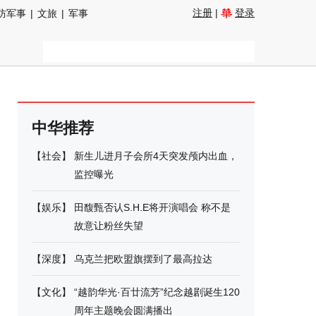
注册
|
登录
防军事
|
文旅
|
军事
中华推荐
【
社会
】
新生儿进月子会所4天突发颅内出血，
监控曝光
【
娱乐
】
田馥甄否认S.H.E将开演唱会 称不是
故意让粉丝失望
【
深度
】
乌克兰把欧盟旗摆到了最高拉达
【
文化
】
“越韵华光·百廿流芳”纪念越剧诞生120
周年主题晚会圆满播出