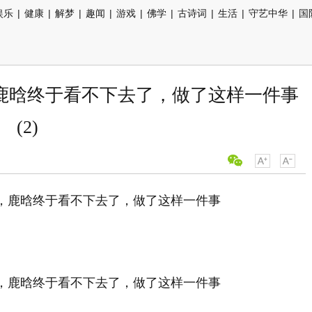
娱乐
|
健康
|
解梦
|
趣闻
|
游戏
|
佛学
|
古诗词
|
生活
|
守艺中华
|
国
鹿晗终于看不下去了，做了这样一件事
(2)
。