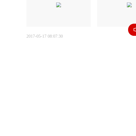
2017-05-17 08:07:30
热巴是否倒贴，鹿晗这一细节表示开始心
2017-05-17 09:03:22
热巴
鹿晗
邓超插足李晨范冰冰，迪丽热巴受排挤，