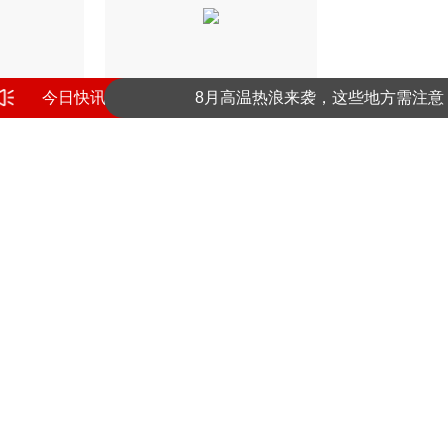
今日快讯
8月高温热浪来袭，这些地方需注意
国内航线燃油附加费今日下调
动热巴！
巴西降低与阿根廷的外交关系级别
8月高温热浪来袭，这些地方需注意
国内航线燃油附加费今日下调
巴西降低与阿根廷的外交关系级别
《奔跑吧》的内幕这么黑