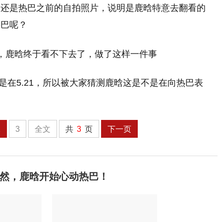
，还是热巴之前的自拍照片，说明是鹿晗特意去翻看的
热巴呢？
又是在5.21，所以被大家猜测鹿晗这是不是在向热巴表
2
3
全文
共
3
页
下一页
然，鹿晗开始心动热巴！